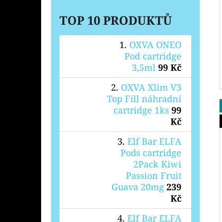
TOP 10 PRODUKTŮ
OXVA ONEO
Pod cartridge
3,5ml
99 Kč
OXVA Xlim V3
Top Fill náhradní
cartridge 1ks
99
Kč
Elf Bar ELFA
Pods cartridge
2Pack Kiwi
Passion Fruit
Guava 20mg
239
Kč
Elf Bar ELFA