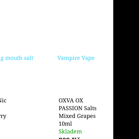
Následující
PODS CARTRIDGE
SSION FRUIT GUAVA
ig mouth salt
Vampire Vape
Nic
OXVA OX
PASSION Salts
rry
Mixed Grapes
10ml
Skladem