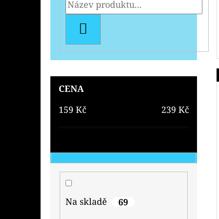
HLEDAT
CENA
159
Kč
239
Kč
Na skladě
69