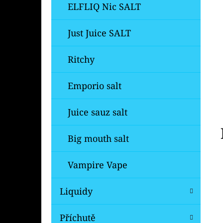
Í
ELFLIQ Nic SALT
P
A
Just Juice SALT
OXVA ONEO POD CARTRIDGE 3,5ML
N
99 Kč
Ritchy
Původně:
109 Kč
E
L
Emporio salt
Juice sauz salt
Big mouth salt
Vampire Vape
Liquidy
Příchutě