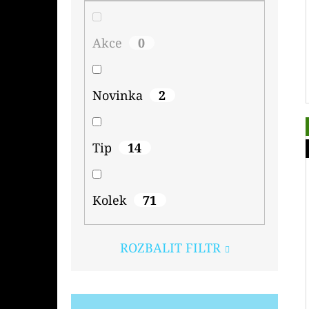
Akce
0
Novinka
2
Tip
14
Kolek
71
ROZBALIT FILTR