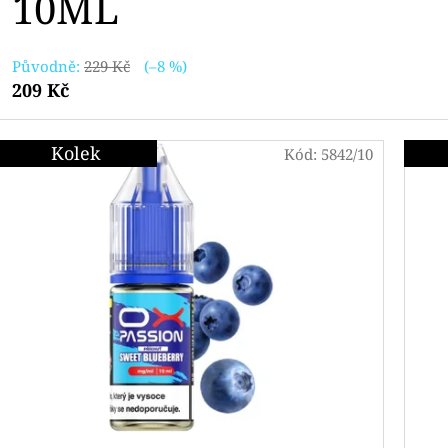
10ML
Původně:
229 Kč
(–8 %)
209 Kč
Kolek
Kód:
5842/10