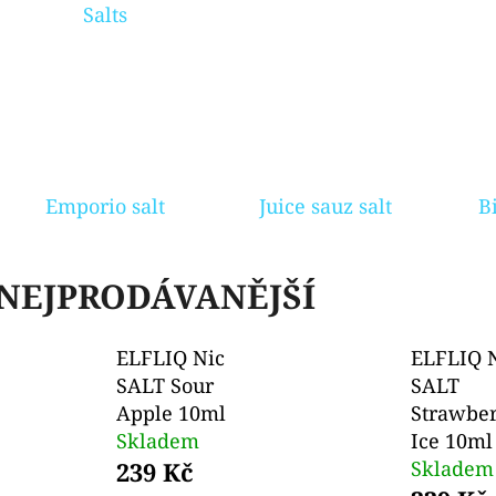
Salts
OXVA XLIM V3 TOP FILL NÁHRADNÍ
ELF BAR ELFA 
CARTRIDGE 1KS
2PACK KIWI PA
20MG
99 Kč
Původně:
109 Kč
239 Kč
Emporio salt
Juice sauz salt
B
NEJPRODÁVANĚJŠÍ
ELFLIQ Nic
ELFLIQ 
SALT Sour
SALT
Apple 10ml
Strawbe
Skladem
Ice 10ml
239 Kč
Skladem