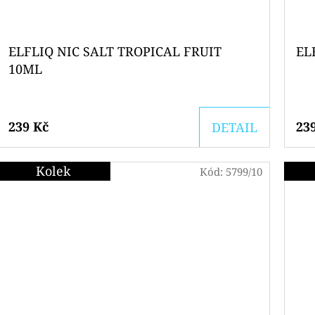
ELFLIQ NIC SALT TROPICAL FRUIT
EL
10ML
239 Kč
23
DETAIL
Kolek
Kód:
5799/10