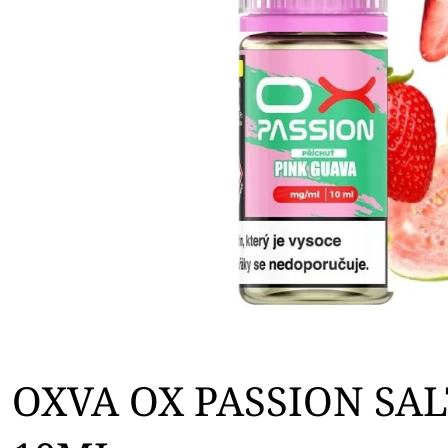
D
T
U
Ů
K
T
Ů
OXVA OX PASSION SAL