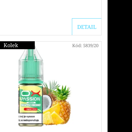
DETAIL
Kolek
Kód:
5839/20