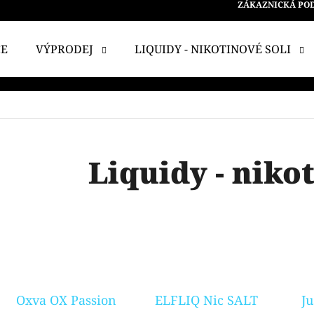
ZÁKAZNICKÁ PO
CE
VÝPRODEJ
LIQUIDY - NIKOTINOVÉ SOLI
 POTŘEBUJETE NAJÍT?
HLEDAT
Liquidy - nikot
DOPORUČUJEME
Oxva OX Passion
ELFLIQ Nic SALT
Ju