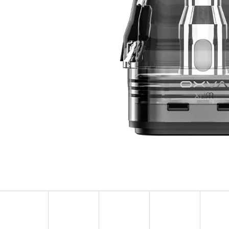
OXVA ONEO POD CARTRIDGE 3,5ML
ELF BAR ELFA 
2PACK KIWI PA
99 Kč
20MG
Původně:
109 Kč
239 Kč