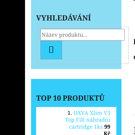
VYHLEDÁVÁNÍ
HLEDAT
TOP 10 PRODUKTŮ
OXVA Xlim V3
Top Fill náhradní
cartridge 1ks
99
Kč