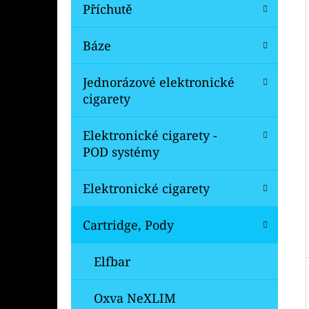
Í
Příchutě
P
A
Báze
OXVA XLIM V3 TOP FILL NÁHRADNÍ
CARTRIDGE 1KS
N
Jednorázové elektronické
99 Kč
E
Původně:
109 Kč
cigarety
L
Elektronické cigarety -
POD systémy
Elektronické cigarety
Cartridge, Pody
Elfbar
Oxva NeXLIM