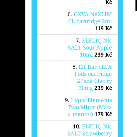
Kč
OXVA NeXLIM
CL cartridge 2ml
119 Kč
ELFLIQ Nic
SALT Sour Apple
10ml
239 Kč
Elf Bar ELFA
Pods cartridge
2Pack Cherry
20mg
239 Kč
Liqua Elements
Two Mints (Máta
a mentol)
179 Kč
ELFLIQ Nic
SALT Strawberry