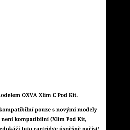
modelem OXVA Xlim C Pod Kit.
 kompatibilní pouze s novými modely
 není kompatibilní (Xlim Pod Kit,
edokáží tuto cartridge úspěšně načíst!