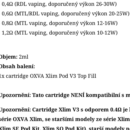
- 0,4Ω (RDL vaping, doporučený výkon 26-30W)
hvězdiček.
- 0,6Ω (MTL/RDL vaping, doporučený výkon 20-25W)
- 0,8Ω (MTL vaping, doporučený výkon 12-16W)
- 1,2Ω (MTL vaping, doporučený výkon 10-12W)
Objem:
2ml
Obsah balení:
1x cartridge OXVA Xlim Pod V3 Top Fill
Upozornění: Tato cartridge NENÍ kompatibilní s 
Upozornění: Cartridge Xlim V3 s odporem 0.4Ω je
série OXVA Xlim, se staršími modely ze série Xlim
Xlim SE Pod Kit, Xlim SQ Pod Kit), starší modely n