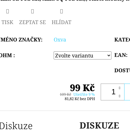
TISK
ZEPTAT SE
HLÍDAT
JMÉNO ZNAČKY
:
Oxva
KATE
EAN
:
OHM :
DOST
99 Kč
109 Kč
Ušetříte 9 %
81,82 Kč bez DPH
Diskuze
DISKUZE