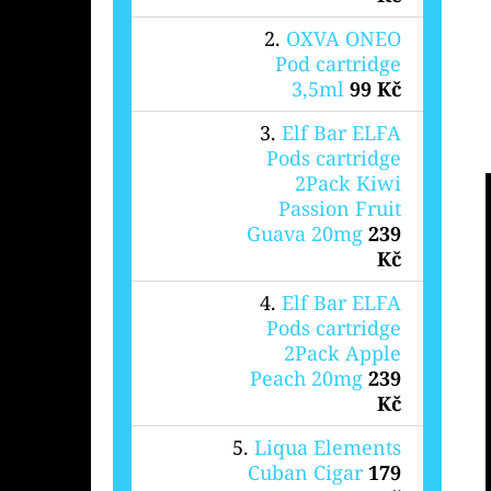
OXVA ONEO
Pod cartridge
3,5ml
99 Kč
Elf Bar ELFA
Pods cartridge
2Pack Kiwi
Passion Fruit
Guava 20mg
239
Kč
Elf Bar ELFA
Pods cartridge
2Pack Apple
Peach 20mg
239
Kč
Liqua Elements
Cuban Cigar
179