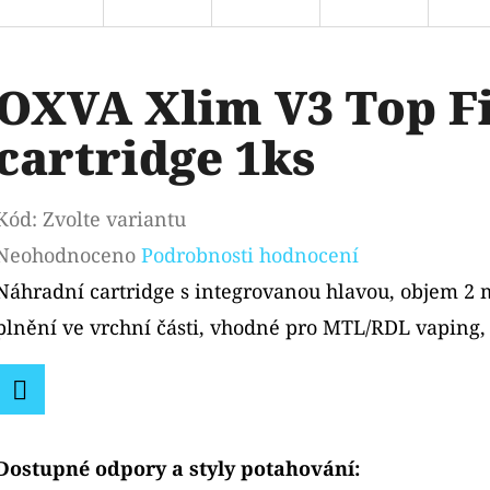
OXVA Xlim V3 Top Fi
cartridge 1ks
Kód:
Zvolte variantu
Průměrné
Neohodnoceno
Podrobnosti hodnocení
hodnocení
Náhradní cartridge s integrovanou hlavou, objem 2 m
produktu
plnění ve vrchní části, vhodné pro MTL/RDL vaping, 
je
0,0
Facebook
z
Dostupné odpory a styly potahování:
5