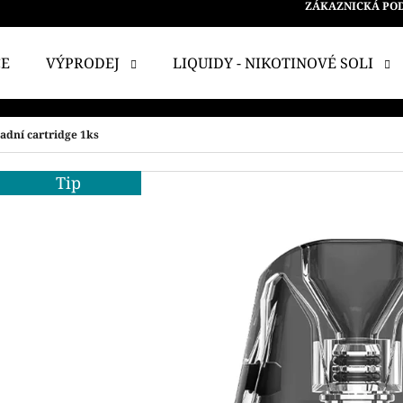
ZÁKAZNICKÁ PO
CE
VÝPRODEJ
LIQUIDY - NIKOTINOVÉ SOLI
 POTŘEBUJETE NAJÍT?
adní cartridge 1ks
Tip
HLEDAT
DOPORUČUJEME