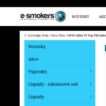
K
Přejít
O
na
Zpět
Zpět
NOVINKY
AK
Š
do
do
obsah
Í
obchodu
obchodu
CO
K
Domů
/
Cartridge, Pody
/
Oxva Xlim
/
OXVA Xlim V3 Top Fill náhr
P
K
Přeskočit
Novinky
A
O
kategorie
T
S
Akce
E
T
G
Výprodej
O
R
R
A
Liquidy - nikotinové soli
I
N
E
N
Liquidy