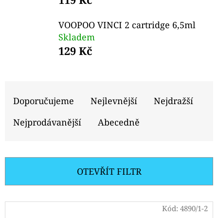
E
T
VOOPOO VINCI 2 cartridge 6,5ml
E
Skladem
N
129 Kč
A
J
Ř
Í
A
Doporučujeme
Nejlevnější
Nejdražší
T
Z
Nejprodávanější
Abecedně
?
E
N
Í
OTEVŘÍT FILTR
P
HLEDAT
R
V
Kód:
4890/1-2
O