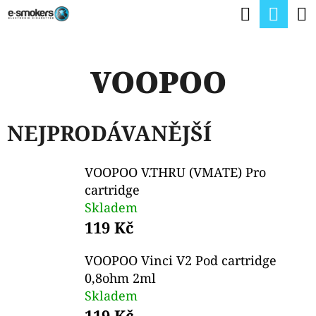
K
Hledat
Nák
Přejít
O
na
Zpět
Zpět
koší
Š
obsah
VOOPOO
Í
C
K
O
NEJPRODÁVANĚJŠÍ
P
O
VOOPOO V.THRU (VMATE) Pro
T
cartridge
Ř
Skladem
E
119 Kč
B
VOOPOO Vinci V2 Pod cartridge
U
0,8ohm 2ml
J
Skladem
119 Kč