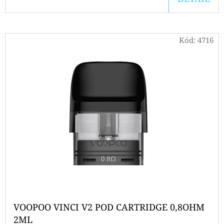
CARTRIDGE
2ML
119
Kč
Kód:
4716
Původně:
129
Kč
VOOPOO VINCI V2 POD CARTRIDGE 0,8OHM
2ML