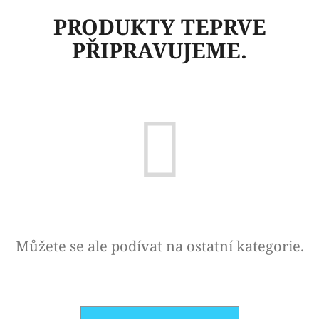
E
PRODUKTY TEPRVE
T
PŘIPRAVUJEME.
E
N
A
J
Í
T
?
Můžete se ale podívat na ostatní kategorie.
HLEDAT