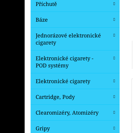
Í
Příchutě
P
A
Báze
OXVA XLIM V3 TOP FILL NÁHRADNÍ
CARTRIDGE 1KS
N
Jednorázové elektronické
99 Kč
E
Původně:
109 Kč
cigarety
L
Elektronické cigarety -
POD systémy
Elektronické cigarety
Cartridge, Pody
Clearomizéry, Atomizéry
Gripy