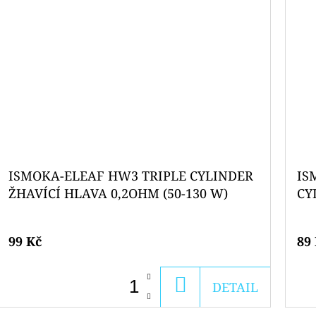
ISMOKA-ELEAF HW3 TRIPLE CYLINDER
IS
ŽHAVÍCÍ HLAVA 0,2OHM (50-130 W)
CY
(2
99 Kč
89
DO
DETAIL
KOŠÍKU