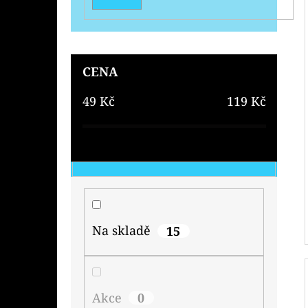
CENA
49
Kč
119
Kč
Na skladě
15
Akce
0