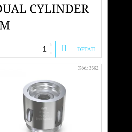
DUAL CYLINDER
HM
DO
DETAIL
KOŠÍKU
Kód:
3662