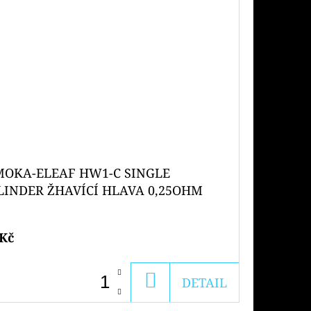
MOKA-ELEAF HW1-C SINGLE
LINDER ŽHAVÍCÍ HLAVA 0,25OHM
5-50 W)
 Kč
DO
DETAIL
KOŠÍKU