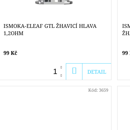
ISMOKA-ELEAF GTL ŽHAVICÍ HLAVA
IS
1,2OHM
ŽH
99 Kč
99
DO
DETAIL
KOŠÍKU
Kód:
3659