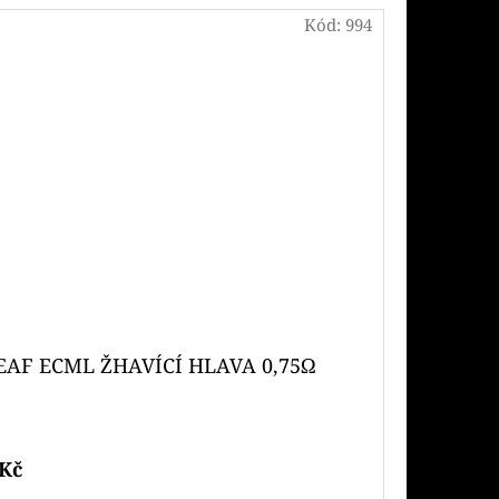
Kód:
994
EAF ECML ŽHAVÍCÍ HLAVA 0,75Ω
 Kč