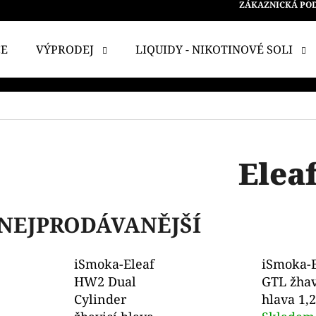
ZÁKAZNICKÁ PO
CE
VÝPRODEJ
LIQUIDY - NIKOTINOVÉ SOLI
 POTŘEBUJETE NAJÍT?
HLEDAT
Elea
DOPORUČUJEME
NEJPRODÁVANĚJŠÍ
iSmoka-Eleaf
iSmoka-E
HW2 Dual
GTL žhav
Cylinder
hlava 1,