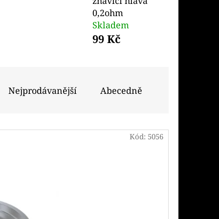
žhavicí hlava
Následující
0,2ohm
Skladem
PODS CARTRIDGE
99 Kč
EACH 20MG
Nejprodávanější
Abecedně
Kód:
5056