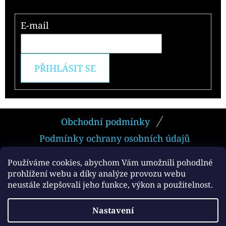
E-mail
PŘIHLÁSIT SE
Z
Obchodní podmínky
Á
Podmínky ochrany osobních údajů
P
A
Používáme cookies, abychom Vám umožnili pohodlné
prohlížení webu a díky analýze provozu webu
T
neustále zlepšovali jeho funkce, výkon a použitelnost.
Facebook
Í
Vytvořil Shoptet
Nastavení
Copyright 2026
e-smokers.cz
. Všechna práva