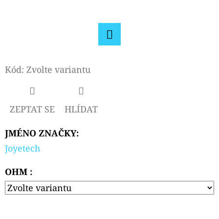
D
O
P
Facebook
O
Kód:
Zvolte variantu
R
U
Č
ZEPTAT SE
HLÍDAT
U
J
JMÉNO ZNAČKY
:
E
M
Joyetech
E
OHM :
ELF
BAR
ELFA