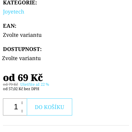
KATEGORIE
:
PODS
CARTRIDGE
Joyetech
2PACK
KIWI
PASSION
EAN
:
FRUIT
GUAVA
Zvolte variantu
20MG
239
DOSTUPNOST:
Kč
Zvolte variantu
od
69 Kč
od 79 Kč
Ušetříte až 22 %
od
57,02 Kč
bez DPH
DO KOŠÍKU