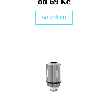
od
69 Kč
E
T
E
DO KOŠÍKU
N
A
J
Í
T
?
HLEDAT