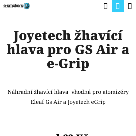
K
Hledat
Nák
Přejít
O
na
Zpět
Zpět
koší
Š
obsah
Joyetech žhavící
Í
C
K
hlava pro GS Air a
O
P
e-Grip
O
T
Ř
Náhradní žhavící hlava vhodná pro atomizéry
E
Eleaf Gs Air a Joyetech eGrip
B
U
J