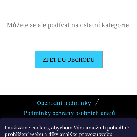
E
T
E
Můžete se ale podívat na ostatní kategorie.
N
A
J
ZPĚT DO OBCHODU
Í
T
?
Z
Obchodní podmínky
Á
Podmínky ochrany osobních údajů
P
HLEDAT
A
Používáme cookies, abychom Vám umožnili pohodlné
prohlížení webu a díky analýze provozu webu