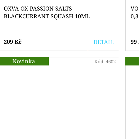
1
OXVA OX PASSION SALTS
VO
BLACKCURRANT SQUASH 10ML
0,
5
209 Kč
99
DETAIL
Novinka
Kód:
4602