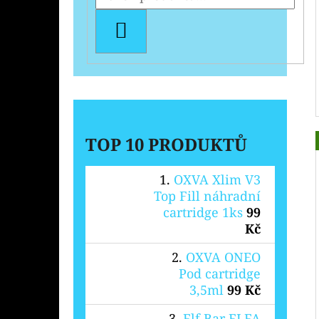
HLEDAT
TOP 10 PRODUKTŮ
OXVA Xlim V3
Top Fill náhradní
cartridge 1ks
99
Kč
OXVA ONEO
Pod cartridge
3,5ml
99 Kč
Elf Bar ELFA