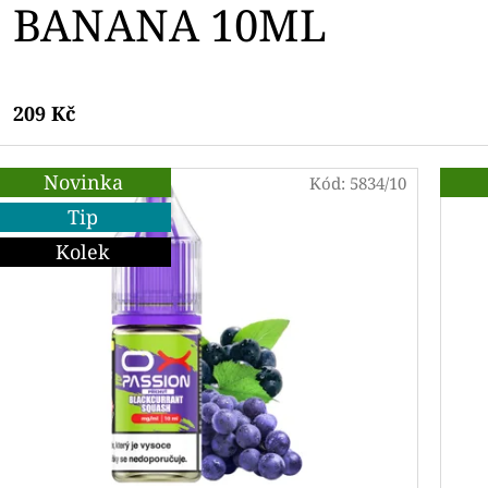
n
BANANA 10ML
o
9
209 Kč
-
Novinka
Kód:
5834/10
1
Tip
2
Kolek
,
1
3
-