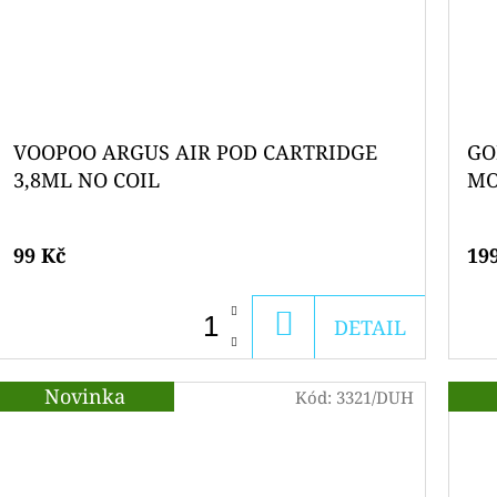
VOOPOO ARGUS AIR POD CARTRIDGE
GO
3,8ML NO COIL
MO
99 Kč
19
DO
DETAIL
KOŠÍKU
Novinka
Kód:
3321/DUH