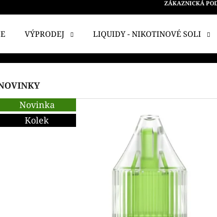
ZÁKAZNICKÁ PO
CE
VÝPRODEJ
LIQUIDY - NIKOTINOVÉ SOLI
 POTŘEBUJETE NAJÍT?
3
NOVINKY
1
HLEDAT
Novinka
.
Kolek
1
DOPORUČUJEME
2
.
2