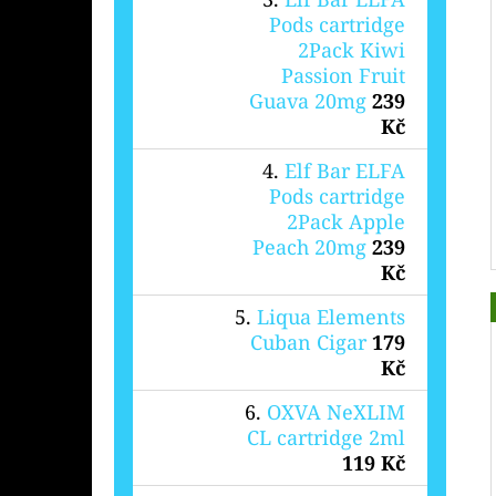
Pods cartridge
2Pack Kiwi
Passion Fruit
Guava 20mg
239
Kč
Elf Bar ELFA
Pods cartridge
2Pack Apple
Peach 20mg
239
Kč
Liqua Elements
Cuban Cigar
179
Kč
OXVA NeXLIM
CL cartridge 2ml
119 Kč