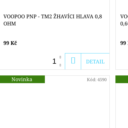
VOOPOO PNP - TM2 ŽHAVÍCI HLAVA 0,8
VO
OHM
0,
99 Kč
99
DO
DETAIL
KOŠÍKU
Novinka
Kód:
4590