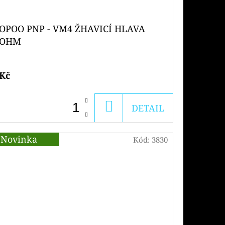
OPOO PNP - VM4 ŽHAVICÍ HLAVA
6OHM
 Kč
DO
DETAIL
KOŠÍKU
Novinka
Kód:
3830