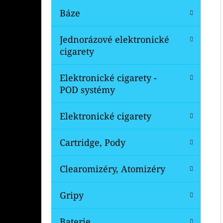
A
Báze
N
OXVA XLIM V3 TOP FILL NÁHRADNÍ
Jednorázové elektronické
CARTRIDGE 1KS
E
cigarety
L
99 Kč
Původně:
109 Kč
Elektronické cigarety -
POD systémy
Elektronické cigarety
Cartridge, Pody
Clearomizéry, Atomizéry
Gripy
Baterie