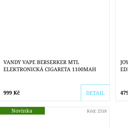
VANDY VAPE BERSERKER MTL
JO
ELEKTRONICKÁ CIGARETA 1100MAH
ED
15
999 Kč
47
DETAIL
Novinka
Kód:
2518