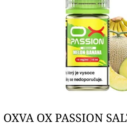
0
OXVA ONEO POD CARTRIDGE 3,5ML
ELF BAR ELFA 
2
2PACK KIWI PA
99 Kč
20MG
Původně:
109 Kč
5
239 Kč
o
t
e
v
ř
e
OXVA OX PASSION SA