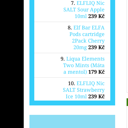
ELFLIQ Nic
SALT Sour Apple
10ml
239 Kč
Elf Bar ELFA
Pods cartridge
2Pack Cherry
20mg
239 Kč
Liqua Elements
Two Mints (Máta
a mentol)
179 Kč
ELFLIQ Nic
SALT Strawberry
Ice 10ml
239 Kč