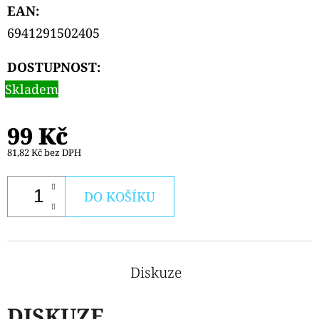
PODS
EAN
:
CARTRIDGE
2PACK
6941291502405
KIWI
PASSION
FRUIT
DOSTUPNOST:
GUAVA
Skladem
20MG
239
Kč
99 Kč
81,82 Kč bez DPH
DO KOŠÍKU
Diskuze
DISKUZE