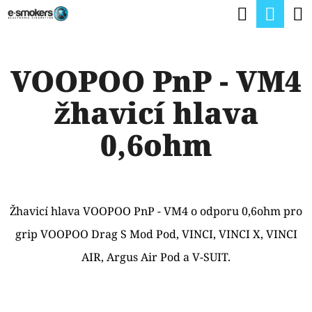
K
Hledat
Nák
Přejít
O
na
Zpět
Zpět
koší
Š
obsah
VOOPOO PnP - VM4
Í
C
K
žhavicí hlava
O
P
0,6ohm
O
T
Ř
Žhavicí hlava VOOPOO PnP - VM4 o odporu 0,6ohm pro
E
grip VOOPOO Drag S Mod Pod, VINCI, VINCI X, VINCI
B
AIR, Argus Air Pod a V-SUIT.
U
J