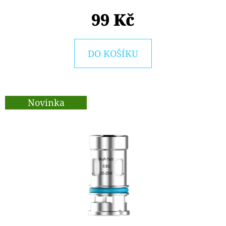
E
99 Kč
T
E
N
DO KOŠÍKU
A
J
Í
Novinka
T
?
HLEDAT