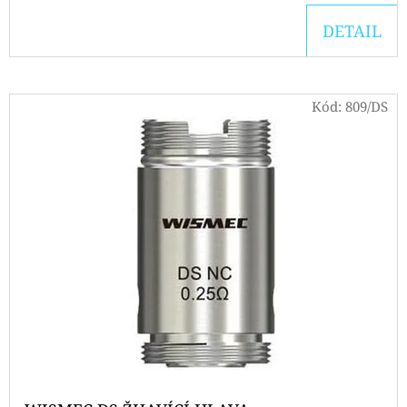
DETAIL
D
O
P
Kód:
809/DS
O
R
U
Č
U
J
E
M
E
ELF
BAR
ELFA