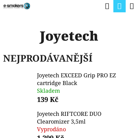
K
Hledat
Nák
Přejít
O
na
Zpět
Zpět
koší
Š
obsah
Joyetech
Í
C
K
O
NEJPRODÁVANĚJŠÍ
P
O
Joyetech EXCEED Grip PRO EZ
T
cartridge Black
Ř
Skladem
E
139 Kč
B
Joyetech RIFTCORE DUO
U
Clearomizer 3,5ml
J
Vyprodáno
1 299 Kč