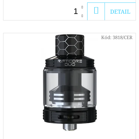
PODS
CARTRIDGE
DO
DETAIL
2PACK
KIWI
KOŠÍKU
PASSION
FRUIT
GUAVA
Kód:
3818/CER
20MG
239
Kč