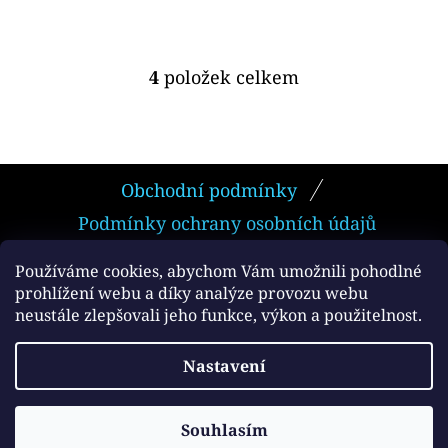
4
položek celkem
O
V
L
Á
Z
D
Obchodní podmínky
Á
A
Podmínky ochrany osobních údajů
P
C
Í
A
Používáme cookies, abychom Vám umožnili pohodlné
P
prohlížení webu a díky analýze provozu webu
T
neustále zlepšovali jeho funkce, výkon a použitelnost.
R
Facebook
Í
V
Vytvořil Shoptet
Nastavení
K
Copyright 2026
e-smokers.cz
. Všechna práva
Y
vyhrazena.
V
Souhlasím