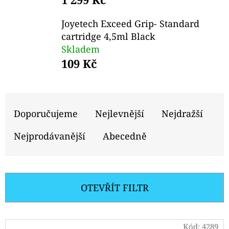
E
T
Joyetech Exceed Grip- Standard
E
cartridge 4,5ml Black
Skladem
N
109 Kč
A
J
Ř
Í
A
Doporučujeme
Nejlevnější
Nejdražší
T
Z
?
Nejprodávanější
Abecedně
E
N
Í
OTEVŘÍT FILTR
P
HLEDAT
R
V
Kód:
4289