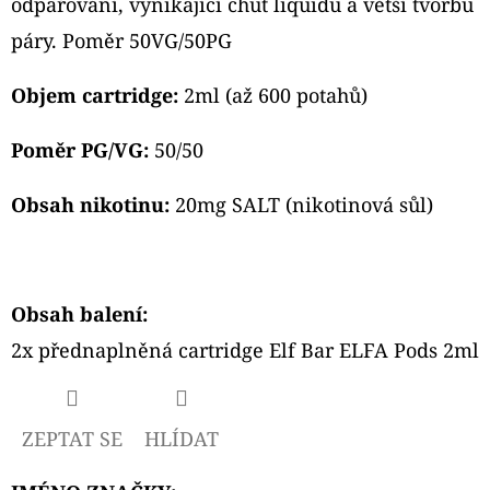
odpařování, vynikající chuť liquidu a větší tvorbu
CARTRIDGE
2ML
páry. Poměr 50VG/50PG
119
Kč
Objem cartridge:
2ml (až 600 potahů)
Původně:
129
Kč
Poměr PG/VG:
50/50
Obsah nikotinu:
20mg SALT (nikotinová sůl)
Obsah balení:
2x přednaplněná cartridge Elf Bar ELFA Pods 2ml
ZEPTAT SE
HLÍDAT