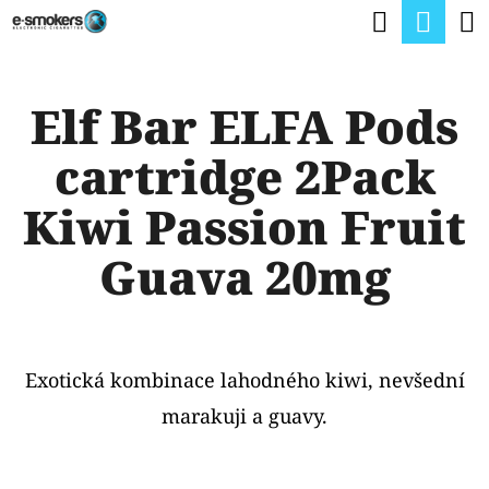
K
Hledat
Nák
Přejít
O
na
Zpět
Zpět
koší
Š
obsah
Elf Bar ELFA Pods
Í
C
K
cartridge 2Pack
O
P
Kiwi Passion Fruit
O
Guava 20mg
T
Ř
E
Exotická kombinace lahodného kiwi, nevšední
B
marakuji a guavy.
U
J