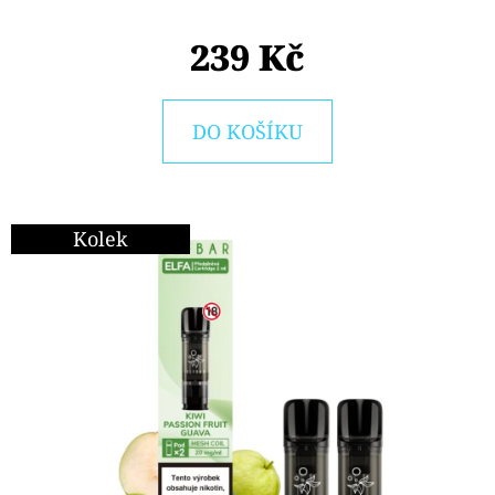
E
T
239 Kč
E
N
DO KOŠÍKU
A
J
Í
Kolek
T
?
HLEDAT