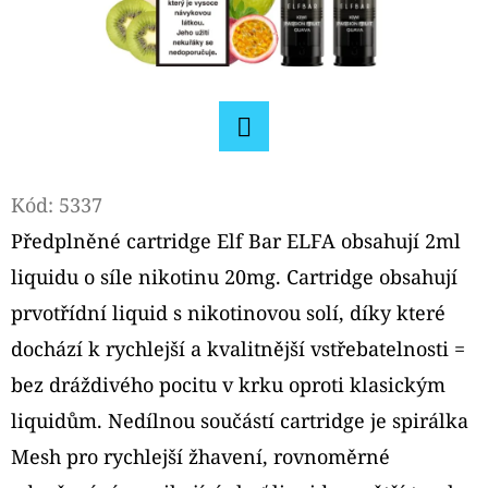
D
O
P
O
R
Facebook
U
Kód:
5337
Č
Předplněné cartridge Elf Bar ELFA obsahují 2ml
U
J
liquidu o síle nikotinu 20mg. Cartridge obsahují
E
prvotřídní liquid s nikotinovou solí, díky které
M
dochází k rychlejší a kvalitnější vstřebatelnosti =
E
bez dráždivého pocitu v krku oproti klasickým
liquidům. Nedílnou součástí cartridge je spirálka
OXVA
Mesh pro rychlejší žhavení, rovnoměrné
NEXLIM
CL