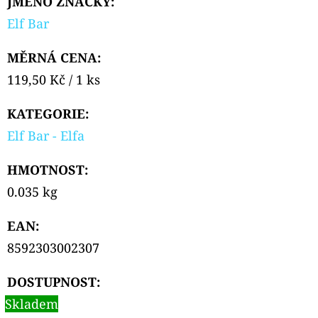
JMÉNO ZNAČKY
:
Elf Bar
MĚRNÁ CENA:
Měrná
119,50 Kč / 1 ks
cena:
KATEGORIE
:
Elf Bar - Elfa
HMOTNOST
:
0.035 kg
EAN
:
8592303002307
DOSTUPNOST:
Skladem