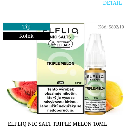
DETAIL
D
O
Tip
P
Kód:
5802/10
O
Kolek
R
U
Č
U
J
E
M
E
ELF
BAR
ELFLIQ NIC SALT TRIPLE MELON 10ML
ELFA