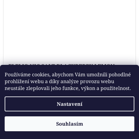
ELFLIQ NIC SALT BLACKBERRY LEMON
10ML
Používáme cookies, abychom Vám umožnili pohodlné
prohlížení webu a díky analýze provozu webu
neustále zlepšovali jeho funkce, výkon a použitelnost.
239 Kč
Nastavení
DETAIL
Souhlasím