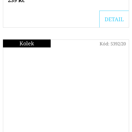
239 Kč
DETAIL
Kolek
Kód:
5392/20