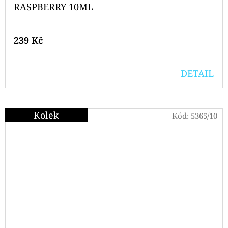
RASPBERRY 10ML
239 Kč
DETAIL
Kolek
Kód:
5365/10