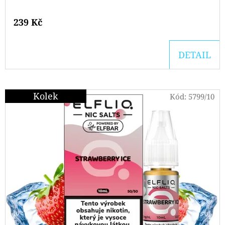
PODS
CARTRIDGE
2PACK
239 Kč
KIWI
PASSION
FRUIT
DETAIL
GUAVA
20MG
239
Kč
Kolek
Kód:
5799/10