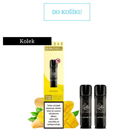
E
T
DO KOŠÍKU
E
N
A
Kolek
J
Í
T
?
HLEDAT