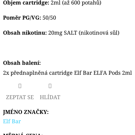
SOUR
Objem cartridge:
2ml (až 600 potahů)
APPLE
10ML
Poměr PG/VG:
50/50
239
Kč
Obsah nikotinu:
20mg SALT (nikotinová sůl)
Obsah balení:
2x přednaplněná cartridge Elf Bar ELFA Pods 2ml
ZEPTAT SE
HLÍDAT
JMÉNO ZNAČKY
:
Elf Bar