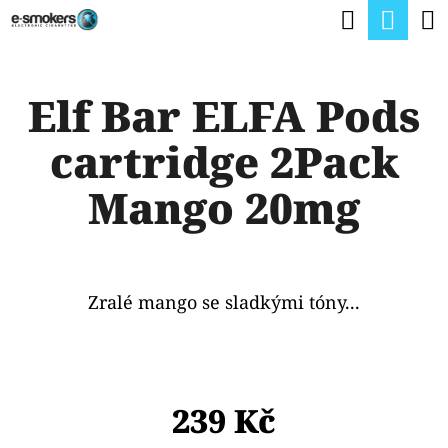
K
Hledat
Nák
Přejít
O
na
Zpět
Zpět
koší
Š
obsah
Elf Bar ELFA Pods
Í
C
K
cartridge 2Pack
O
P
Mango 20mg
O
T
Ř
Zralé mango se sladkými tóny...
E
B
U
239 Kč
J