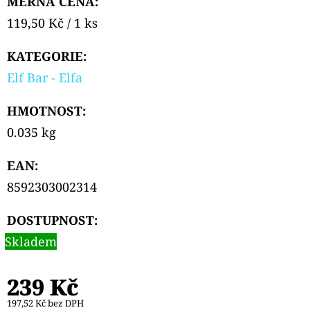
MĚRNÁ CENA:
Měrná
119,50 Kč / 1 ks
cena:
KATEGORIE
:
Elf Bar - Elfa
HMOTNOST
:
0.035 kg
EAN
:
8592303002314
DOSTUPNOST:
Skladem
239 Kč
197,52 Kč bez DPH