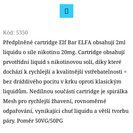
D
O
Facebook
P
Kód:
5350
O
Předplněné cartridge Elf Bar ELFA obsahují 2ml
R
U
liquidu o síle nikotinu 20mg. Cartridge obsahují
Č
prvotřídní liquid s nikotinovou solí, díky které
U
dochází k rychlejší a kvalitnější vstřebatelnosti =
J
bez dráždivého pocitu v krku oproti klasickým
E
M
liquidům. Nedílnou součástí cartridge je spirálka
E
Mesh pro rychlejší žhavení, rovnoměrné
odpařování, vynikající chuť liquidu a větší tvorbu
ELFLIQ
páry. Poměr 50VG/50PG
NIC
SALT