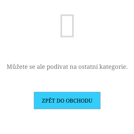
E
T
E
N
A
J
Í
Můžete se ale podívat na ostatní kategorie.
T
?
ZPĚT DO OBCHODU
HLEDAT