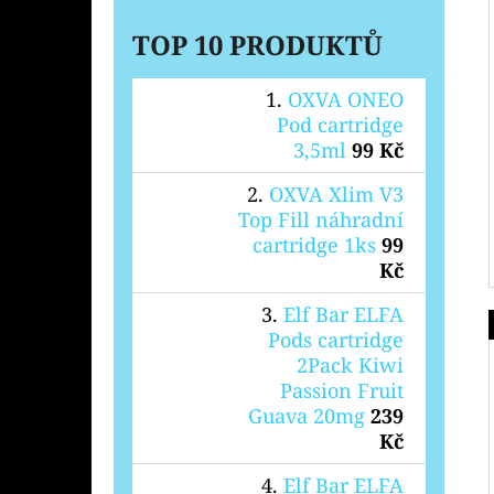
TOP 10 PRODUKTŮ
OXVA ONEO
Pod cartridge
3,5ml
99 Kč
OXVA Xlim V3
Top Fill náhradní
cartridge 1ks
99
Kč
Elf Bar ELFA
Pods cartridge
2Pack Kiwi
Passion Fruit
Guava 20mg
239
Kč
Elf Bar ELFA