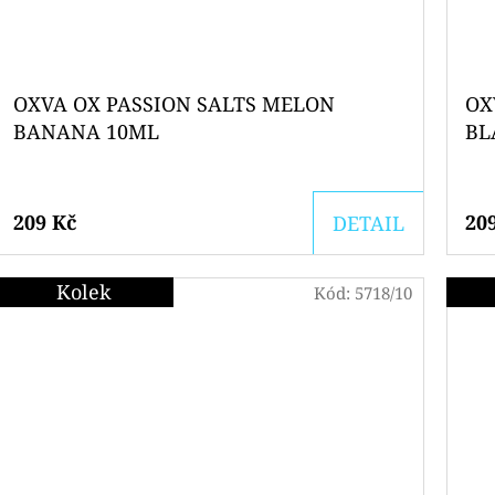
OXVA OX PASSION SALTS MELON
OX
BANANA 10ML
BL
209 Kč
20
DETAIL
Kolek
Kód:
5718/10