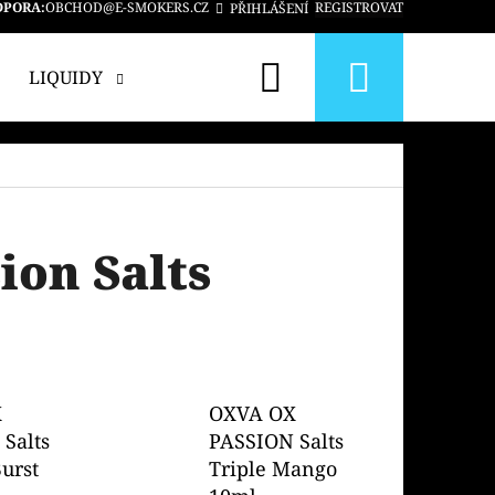
DPORA:
OBCHOD@E-SMOKERS.CZ
REGISTROVAT
PŘIHLÁŠENÍ
Hledat
Nákup
LIQUIDY
PŘÍCHUTĚ
BÁZE
JEDNO
košík
ion Salts
X
OXVA OX
Salts
PASSION Salts
Burst
Triple Mango