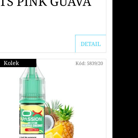
TS PINK GUAVA
DETAIL
Kolek
Kód:
5839/20