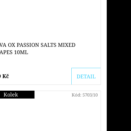
VA OX PASSION SALTS MIXED
APES 10ML
9 Kč
DETAIL
Kolek
Kód:
5703/10