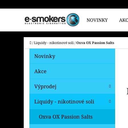
K
Přejít
O
na
Zpět
Zpět
NOVINKY
AK
Š
do
do
obsah
Í
obchodu
obchodu
CO
K
Domů
/
Liquidy - nikotinové soli
/
Oxva OX Passion Salts
P
K
Přeskočit
Novinky
A
O
kategorie
T
S
Akce
E
T
G
Výprodej
O
R
R
A
Liquidy - nikotinové soli
I
N
E
N
Oxva OX Passion Salts