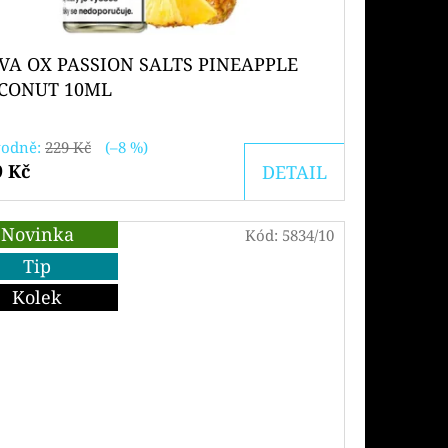
VA OX PASSION SALTS PINEAPPLE
CONUT 10ML
odně:
229 Kč
(–8 %)
9 Kč
DETAIL
Novinka
Kód:
5834/10
Tip
Kolek