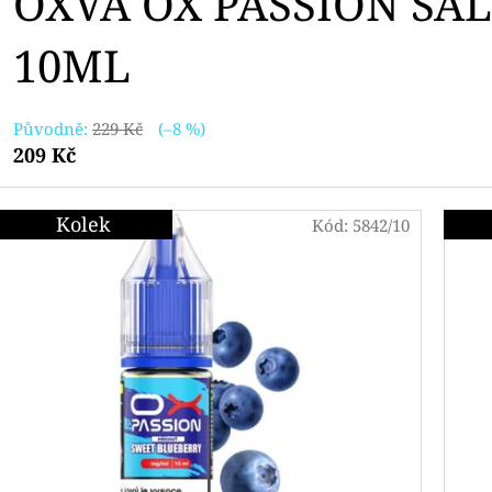
OXVA OX PASSION SAL
10ML
Původně:
229 Kč
(–8 %)
209 Kč
Kolek
Kód:
5842/10