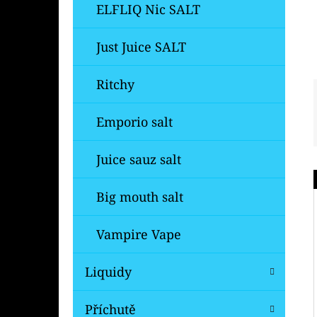
Í
ELFLIQ Nic SALT
P
A
Just Juice SALT
OXVA ONEO POD CARTRIDGE 3,5ML
N
99 Kč
Ritchy
Původně:
109 Kč
E
L
Emporio salt
Juice sauz salt
Big mouth salt
Vampire Vape
Liquidy
Příchutě