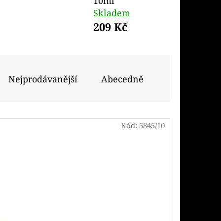
10ml
Následující
Skladem
209 Kč
PODS CARTRIDGE
SSION FRUIT GUAVA
Nejprodávanější
Abecedně
Kód:
5845/10