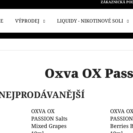
ZÁKAZNICKÁ PO
CE
VÝPRODEJ
LIQUIDY - NIKOTINOVÉ SOLI
 POTŘEBUJETE NAJÍT?
HLEDAT
Oxva OX Pass
DOPORUČUJEME
NEJPRODÁVANĚJŠÍ
OXVA OX
OXVA O
PASSION Salts
PASSION 
Mixed Grapes
Berries 