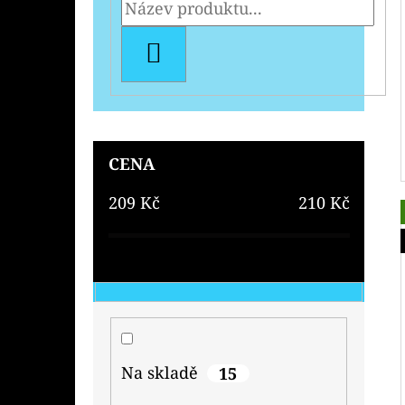
HLEDAT
CENA
209
Kč
210
Kč
Na skladě
15