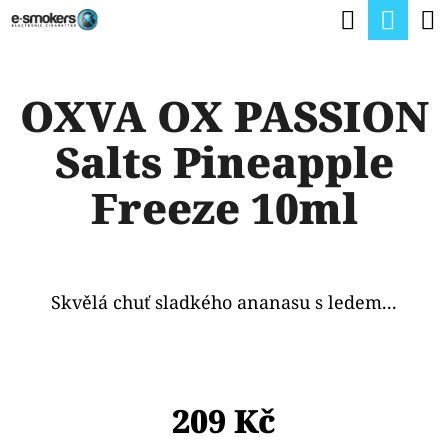
K
Hledat
Nák
Přejít
O
na
Zpět
Zpět
koší
Š
obsah
OXVA OX PASSION
Í
C
K
Salts Pineapple
O
P
Freeze 10ml
O
T
Ř
Skvělá chuť sladkého ananasu s ledem...
E
B
U
209 Kč
J