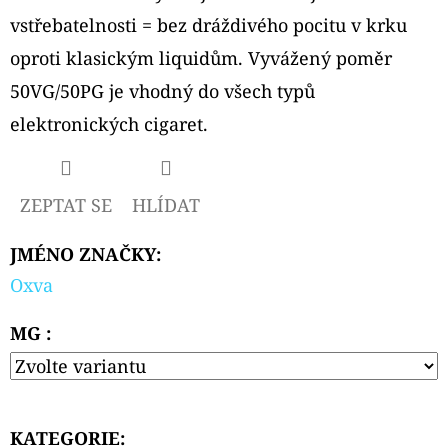
CIGAR
vstřebatelnosti = bez dráždivého pocitu v krku
179
oproti klasickým liquidům. Vyvážený poměr
Kč
50VG/50PG je vhodný do všech typů
elektronických cigaret.
ZEPTAT SE
HLÍDAT
JMÉNO ZNAČKY
:
Oxva
MG :
KATEGORIE
: