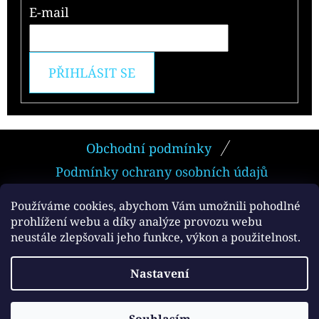
E-mail
PŘIHLÁSIT SE
Z
Obchodní podmínky
Á
Podmínky ochrany osobních údajů
P
A
Používáme cookies, abychom Vám umožnili pohodlné
prohlížení webu a díky analýze provozu webu
T
neustále zlepšovali jeho funkce, výkon a použitelnost.
Facebook
Í
Vytvořil Shoptet
Nastavení
Copyright 2026
e-smokers.cz
. Všechna práva
vyhrazena.