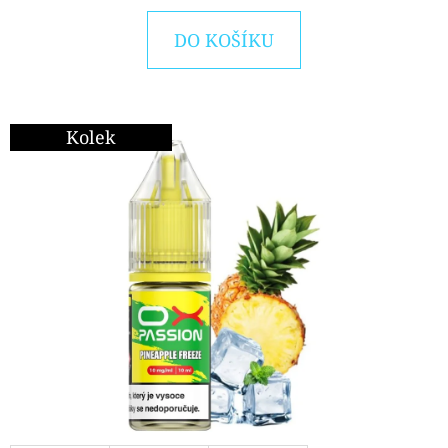
E
T
DO KOŠÍKU
E
N
A
Kolek
J
Í
T
?
HLEDAT