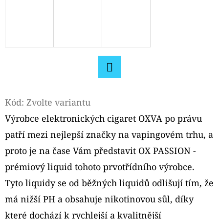
D
O
P
O
R
U
Facebook
Č
Kód:
Zvolte variantu
U
Výrobce elektronických cigaret OXVA po právu
J
patří mezi nejlepší značky na vapingovém trhu, a
E
M
proto je na čase Vám představit OX PASSION -
E
prémiový liquid tohoto prvotřídního výrobce.
Tyto liquidy se od běžných liquidů odlišují tím, že
LIQUA
má nižší PH a obsahuje nikotinovou sůl, díky
ELEMENTS
CUBAN
které dochází k rychlejší a kvalitnější