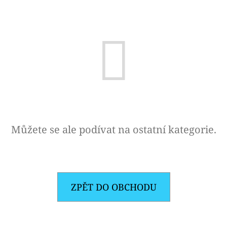
E
T
E
N
A
J
Í
T
Můžete se ale podívat na ostatní kategorie.
?
ZPĚT DO OBCHODU
HLEDAT