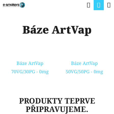
K
Hledat
Nák
Přejít
O
na
Zpět
Zpět
koší
Š
obsah
Báze ArtVap
Í
C
K
O
P
O
Báze ArtVap
Báze ArtVap
T
70VG/30PG - 0mg
50VG/50PG - 0mg
Ř
E
B
U
PRODUKTY TEPRVE
J
PŘIPRAVUJEME.