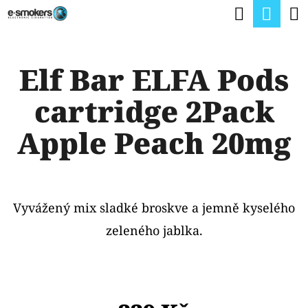
K
Hledat
Nák
Přejít
O
na
Zpět
Zpět
koší
Š
obsah
Elf Bar ELFA Pods
Í
C
K
cartridge 2Pack
O
P
Apple Peach 20mg
O
T
Ř
Vyvážený mix sladké broskve a jemně kyselého
E
zeleného jablka.
B
U
J