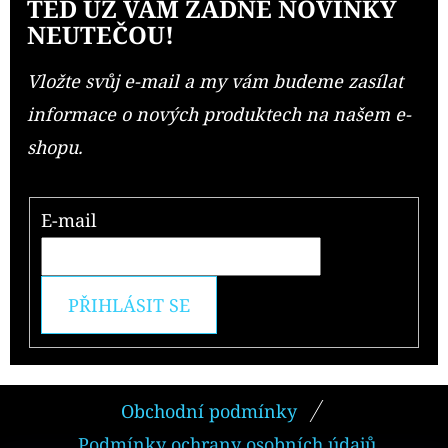
TEĎ UŽ VÁM ŽÁDNÉ NOVINKY
NEUTEČOU!
Vložte svůj e-mail a my vám budeme zasílat
informace o nových produktech na našem e-
shopu.
E-mail
PŘIHLÁSIT SE
Z
Obchodní podmínky
Á
Podmínky ochrany osobních údajů