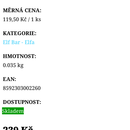
MĚRNÁ CENA:
Měrná
119,50 Kč / 1 ks
cena:
KATEGORIE
:
Elf Bar - Elfa
HMOTNOST
:
0.035 kg
EAN
:
8592303002260
DOSTUPNOST:
Skladem
239 Kč