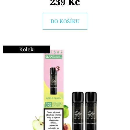
239 Kč
E
T
E
DO KOŠÍKU
N
A
J
Kolek
Í
T
?
HLEDAT