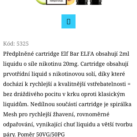
D
O
P
Facebook
O
Kód:
5325
R
U
Předplněné cartridge Elf Bar ELFA obsahují 2ml
Č
liquidu o síle nikotinu 20mg. Cartridge obsahují
U
prvotřídní liquid s nikotinovou solí, díky které
J
dochází k rychlejší a kvalitnější vstřebatelnosti =
E
M
bez dráždivého pocitu v krku oproti klasickým
E
liquidům. Nedílnou součástí cartridge je spirálka
Mesh pro rychlejší žhavení, rovnoměrné
ELF
odpařování, vynikající chuť liquidu a větší tvorbu
BAR
ELFA
páry. Poměr 50VG/50PG