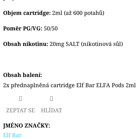
PODS
CARTRIDGE
Objem cartridge:
2ml (až 600 potahů)
2PACK
CHERRY
20MG
Poměr PG/VG:
50/50
239
Kč
Obsah nikotinu:
20mg SALT (nikotinová sůl)
Obsah balení:
2x přednaplněná cartridge Elf Bar ELFA Pods 2ml
ZEPTAT SE
HLÍDAT
JMÉNO ZNAČKY
:
Elf Bar