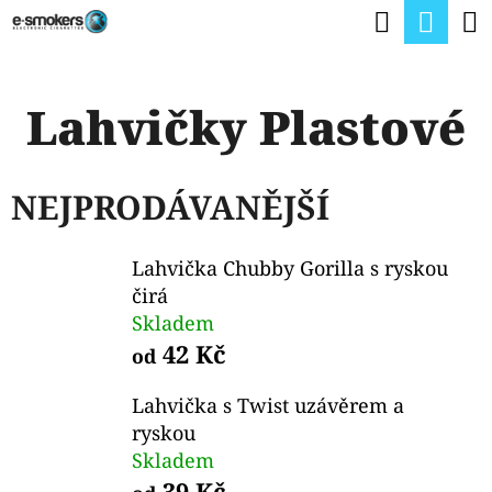
K
Hledat
Nák
Přejít
O
na
Zpět
Zpět
koší
Š
obsah
Lahvičky Plastové
Í
C
K
O
NEJPRODÁVANĚJŠÍ
P
O
Lahvička Chubby Gorilla s ryskou
T
čirá
Ř
Skladem
E
42 Kč
od
B
Lahvička s Twist uzávěrem a
U
ryskou
J
Skladem
39 Kč