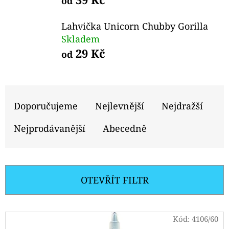
E
od
T
Lahvička Unicorn Chubby Gorilla
E
Skladem
N
29 Kč
od
A
J
Ř
Í
A
Doporučujeme
Nejlevnější
Nejdražší
T
Z
Nejprodávanější
Abecedně
?
E
N
Í
OTEVŘÍT FILTR
P
HLEDAT
R
V
Kód:
4106/60
O