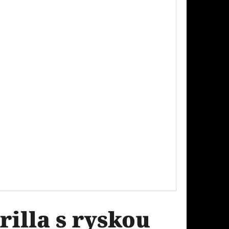
Následující
PODS CARTRIDGE
EACH 20MG
illa s ryskou