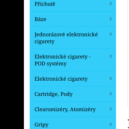
Í
Příchutě
P
A
Báze
OXVA XLIM V3 TOP FILL NÁHRADNÍ
CARTRIDGE 1KS
N
Jednorázové elektronické
99 Kč
E
Původně:
109 Kč
cigarety
L
Elektronické cigarety -
POD systémy
Elektronické cigarety
Cartridge, Pody
Clearomizéry, Atomizéry
Gripy