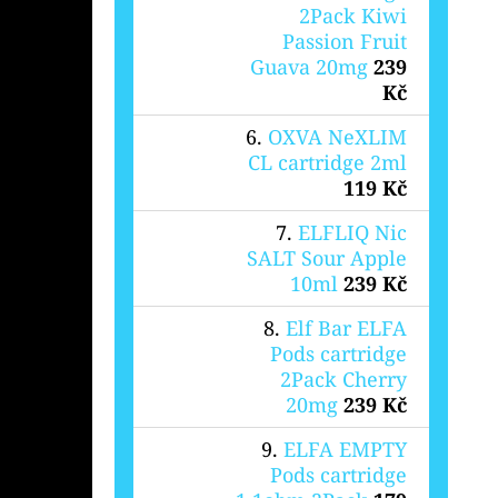
2Pack Kiwi
Passion Fruit
Guava 20mg
239
Kč
OXVA NeXLIM
CL cartridge 2ml
119 Kč
ELFLIQ Nic
SALT Sour Apple
10ml
239 Kč
Elf Bar ELFA
Pods cartridge
2Pack Cherry
20mg
239 Kč
ELFA EMPTY
Pods cartridge