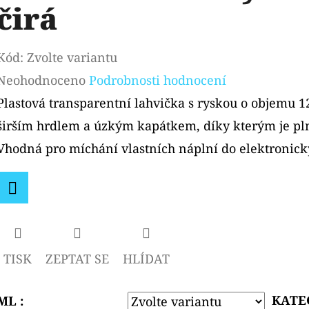
čirá
Kód:
Zvolte variantu
Průměrné
Neohodnoceno
Podrobnosti hodnocení
hodnocení
Plastová transparentní lahvička s ryskou o objemu 
produktu
širším hrdlem a úzkým kapátkem, díky kterým je pl
je
Vhodná pro míchání vlastních náplní do elektronický
0,0
z
Facebook
5
hvězdiček.
TISK
ZEPTAT SE
HLÍDAT
KATE
ML :