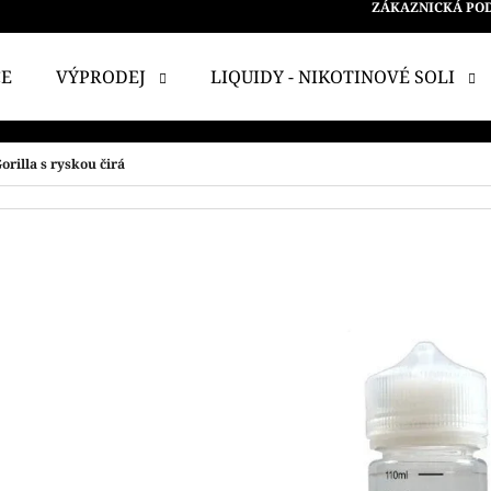
ZÁKAZNICKÁ PO
CE
VÝPRODEJ
LIQUIDY - NIKOTINOVÉ SOLI
 POTŘEBUJETE NAJÍT?
rilla s ryskou čirá
HLEDAT
DOPORUČUJEME