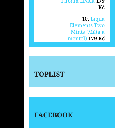
1,1ohm 2Pack
179
Kč
Liqua
Elements Two
Mints (Máta a
mentol)
179 Kč
TOPLIST
FACEBOOK