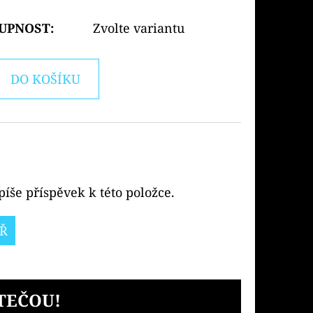
UPNOST:
Zvolte variantu
DO KOŠÍKU
íše příspěvek k této položce.
Ř
TEČOU!