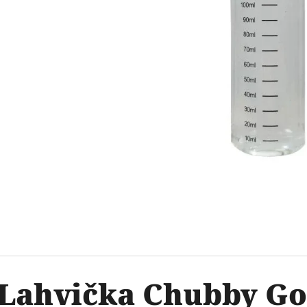
OXVA ONEO POD CARTRIDGE 3,5ML
ELF BAR ELFA 
2PACK APPLE P
99 Kč
Původně:
109 Kč
239 Kč
Lahvička Chubby Gor