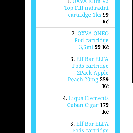
OXVA Xlim V3
Top Fill náhradní
cartridge 1ks
99
Kč
OXVA ONEO
Pod cartridge
3,5ml
99 Kč
Elf Bar ELFA
Pods cartridge
2Pack Apple
Peach 20mg
239
Kč
Liqua Elements
Cuban Cigar
179
Kč
Elf Bar ELFA
Pods cartridge