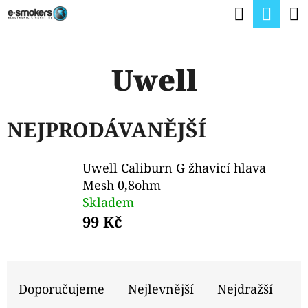
K
Hledat
Nák
Přejít
O
na
Zpět
Zpět
koší
Š
obsah
Uwell
Í
C
K
O
NEJPRODÁVANĚJŠÍ
P
O
Uwell Caliburn G žhavicí hlava
T
Mesh 0,8ohm
Ř
Skladem
E
99 Kč
B
U
Ř
J
A
Doporučujeme
Nejlevnější
Nejdražší