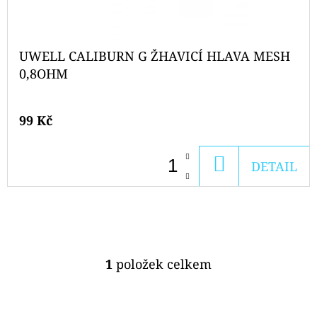
D
U
D
O
K
UWELL CALIBURN G ŽHAVICÍ HLAVA MESH
P
T
0,8OHM
O
Ů
R
99 Kč
U
Č
U
DO
DETAIL
J
KOŠÍKU
E
M
E
1
položek celkem
O
ELF
V
BAR
L
ELFA