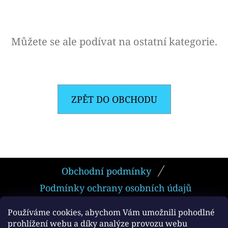
E
T
E
Můžete se ale podívat na ostatní kategorie.
N
A
J
ZPĚT DO OBCHODU
Í
T
?
Z
Obchodní podmínky
Á
Podmínky ochrany osobních údajů
P
HLEDAT
A
Používáme cookies, abychom Vám umožnili pohodlné
prohlížení webu a díky analýze provozu webu