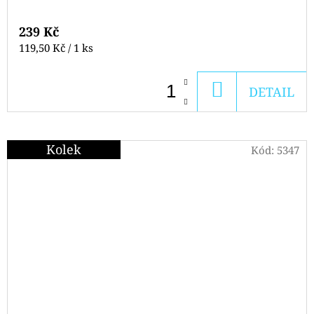
239 Kč
Měrná
119,50 Kč / 1 ks
cena:
DO
DETAIL
KOŠÍKU
Kolek
Kód:
5347