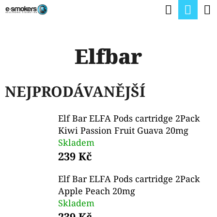
K
Hledat
Nák
Přejít
O
na
Zpět
Zpět
koší
Š
obsah
Elfbar
Í
C
K
O
NEJPRODÁVANĚJŠÍ
P
O
Elf Bar ELFA Pods cartridge 2Pack
T
Kiwi Passion Fruit Guava 20mg
Ř
Skladem
E
239 Kč
B
Elf Bar ELFA Pods cartridge 2Pack
U
Apple Peach 20mg
J
Skladem
239 Kč