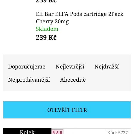
E
T
Elf Bar ELFA Pods cartridge 2Pack
E
Cherry 20mg
Skladem
N
239 Kč
A
J
Ř
Í
A
Doporučujeme
Nejlevnější
Nejdražší
T
Z
?
Nejprodávanější
Abecedně
E
N
Í
OTEVŘÍT FILTR
P
HLEDAT
R
V
Kolek
Kód:
5727