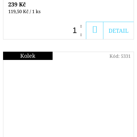
239 Kč
Měrná
119,50 Kč / 1 ks
cena:
DO
DETAIL
KOŠÍKU
Kolek
Kód:
5331