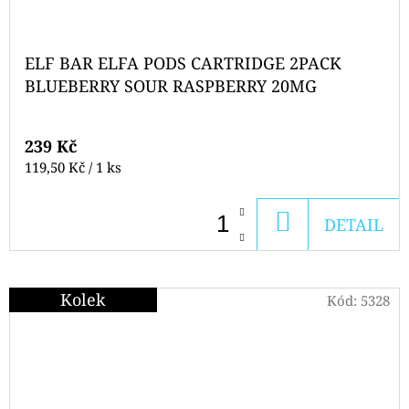
ELF BAR ELFA PODS CARTRIDGE 2PACK
BLUEBERRY SOUR RASPBERRY 20MG
239 Kč
Měrná
119,50 Kč / 1 ks
cena:
DO
DETAIL
KOŠÍKU
Kolek
Kód:
5328