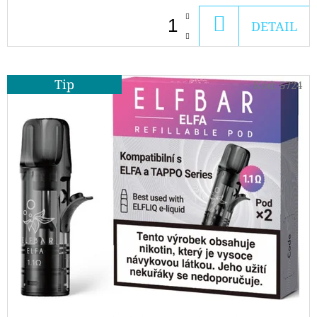
SOUR
APPLE
DO
DETAIL
10ML
KOŠÍKU
239
Kč
Tip
Kód:
5724