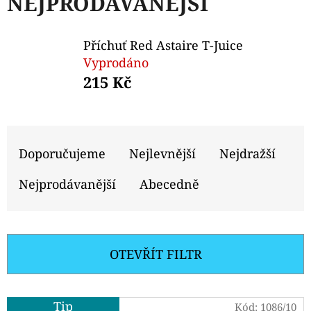
NEJPRODÁVANĚJŠÍ
E
T
Příchuť Red Astaire T-Juice
E
Vyprodáno
N
215 Kč
A
J
Ř
Í
A
Doporučujeme
Nejlevnější
Nejdražší
T
Z
?
Nejprodávanější
Abecedně
E
N
Í
OTEVŘÍT FILTR
P
HLEDAT
R
V
Tip
Kód:
1086/10