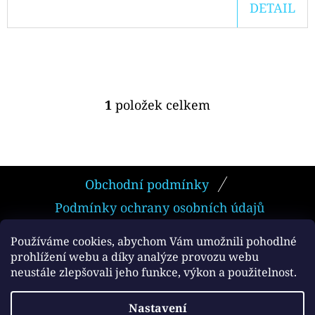
PODS
DETAIL
CARTRIDGE
2PACK
CHERRY
20MG
239
Kč
1
položek celkem
O
V
L
Á
Z
D
Obchodní podmínky
Á
A
Podmínky ochrany osobních údajů
P
C
Í
A
Používáme cookies, abychom Vám umožnili pohodlné
P
prohlížení webu a díky analýze provozu webu
T
neustále zlepšovali jeho funkce, výkon a použitelnost.
R
Facebook
Í
V
Vytvořil Shoptet
Nastavení
K