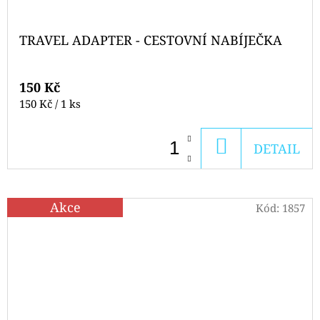
TRAVEL ADAPTER - CESTOVNÍ NABÍJEČKA
150 Kč
Měrná
150 Kč / 1 ks
cena:
DO
DETAIL
KOŠÍKU
Akce
Kód:
1857