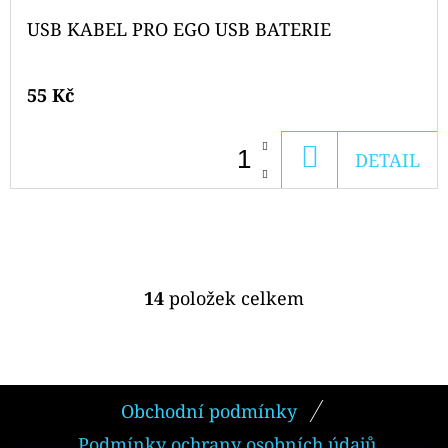
USB KABEL PRO EGO USB BATERIE
55 Kč
DO
DETAIL
KOŠÍKU
14
položek celkem
O
V
L
Á
Z
D
Obchodní podmínky
Á
A
Podmínky ochrany osobních údajů