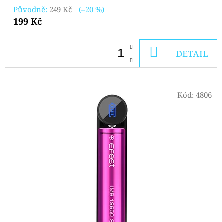
T
MINTS
Původně:
249 Kč
(–20 %)
(MÁTA
Ů
A
199 Kč
MENTOL)
179
DO
DETAIL
Kč
KOŠÍKU
Kód:
4806