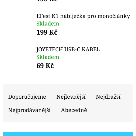
E
T
EFest K1 nabíječka pro monočlánky
E
Skladem
N
199 Kč
A
JOYETECH USB-C KABEL
J
Skladem
Í
69 Kč
T
?
Ř
A
Doporučujeme
Nejlevnější
Nejdražší
Z
Nejprodávanější
Abecedně
E
HLEDAT
N