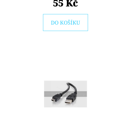
55 Kč
E
T
E
DO KOŠÍKU
N
A
J
Í
T
?
HLEDAT