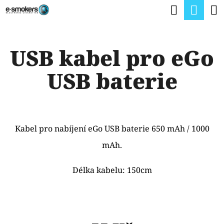
K
Hledat
Nák
Přejít
O
na
Zpět
Zpět
koší
Š
obsah
USB kabel pro eGo
Í
C
K
USB baterie
O
P
O
T
Kabel pro nabíjení eGo USB baterie 650 mAh / 1000
Ř
mAh.
E
Délka kabelu: 150cm
B
U
J