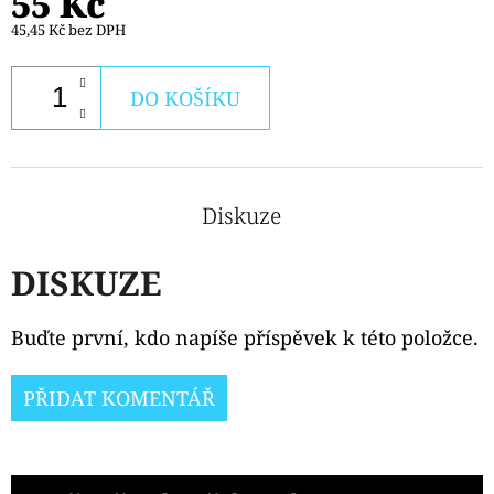
55 Kč
PODS
CARTRIDGE
45,45 Kč bez DPH
2PACK
CHERRY
20MG
DO KOŠÍKU
239
Kč
Diskuze
DISKUZE
Buďte první, kdo napíše příspěvek k této položce.
PŘIDAT KOMENTÁŘ