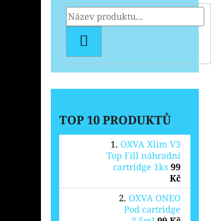
HLEDAT
TOP 10 PRODUKTŮ
OXVA Xlim V3
Top Fill náhradní
cartridge 1ks
99
Kč
OXVA ONEO
Pod cartridge
3,5ml
99 Kč