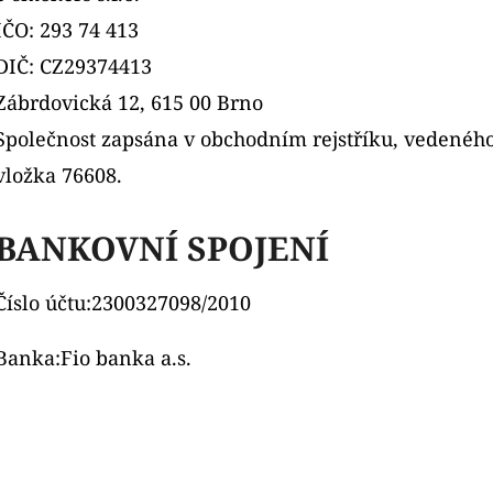
IČO: 293 74 413
DIČ: CZ29374413
Zábrdovická 12, 615 00 Brno
Společnost zapsána v obchodním rejstříku, vedenéh
vložka 76608.
BANKOVNÍ SPOJENÍ
Číslo účtu:
2300327098/2010
Banka:
Fio banka a.s.