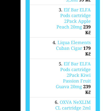
Elf Bar ELFA
Pods cartridge
2Pack Apple
Peach 20mg
239
Kč
Liqua Elements
Cuban Cigar
179
Kč
Elf Bar ELFA
Pods cartridge
2Pack Kiwi
Passion Fruit
Guava 20mg
239
Kč
OXVA NeXLIM
CL cartridge 2ml