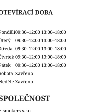
OTEVÍRACÍ DOBA
OXVA ONEO POD CARTRIDGE 3,5ML
ELF BAR ELFA 
2PACK APPLE P
99 Kč
Původně:
109 Kč
239 Kč
Pondělí
09:30–12:00 13:00–18:00
Úterý
09:30–12:00 13:00–18:00
Středa
09:30–12:00 13:00–18:00
Čtvrtek
09:30–12:00 13:00–18:00
Pátek
09:30–12:00 13:00–18:00
Sobota
Zavřeno
Neděle
Zavřeno
SPOLEČNOST
e-smokers s.r.o.