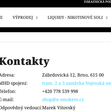
ZÁKAZNICKÁ PO
CE
VÝPRODEJ
LIQUIDY - NIKOTINOVÉ SOLI
 POTŘEBUJETE NAJÍT?
HLEDAT
Kontakty
Adresa:
Zábrdovická 12, Brno, 615 00
DOPORUČUJEME
MHD spojení:
tram. 2 a 3 zastávka Vojenská 
Telefon:
+420 778 539 998
E-mail:
shop@e-smokers.cz
Odpovědný vedoucí:
Marek Vitovský