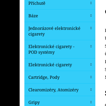
Í
Příchutě
P
A
Báze
OXVA XLIM V3 TOP FILL NÁHRADNÍ
CARTRIDGE 1KS
N
Jednorázové elektronické
99 Kč
E
Původně:
109 Kč
cigarety
L
Elektronické cigarety -
POD systémy
Elektronické cigarety
Cartridge, Pody
Clearomizéry, Atomizéry
Gripy