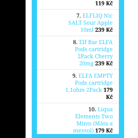
119 Kč
ELFLIQ Nic
SALT Sour Apple
10ml
239 Kč
Elf Bar ELFA
Pods cartridge
2Pack Cherry
20mg
239 Kč
ELFA EMPTY
Pods cartridge
1,1ohm 2Pack
179
Kč
Liqua
Elements Two
Mints (Máta a
mentol)
179 Kč