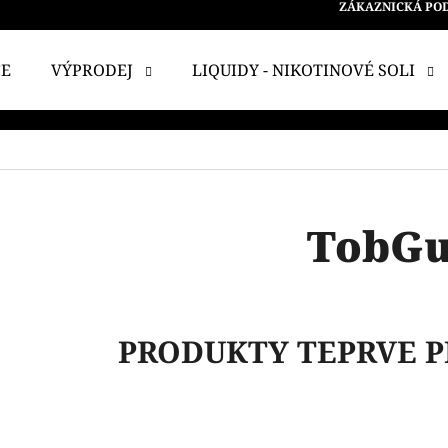
ZÁKAZNICKÁ PO
CE
VÝPRODEJ
LIQUIDY - NIKOTINOVÉ SOLI
 POTŘEBUJETE NAJÍT?
HLEDAT
TobG
DOPORUČUJEME
PRODUKTY TEPRVE P