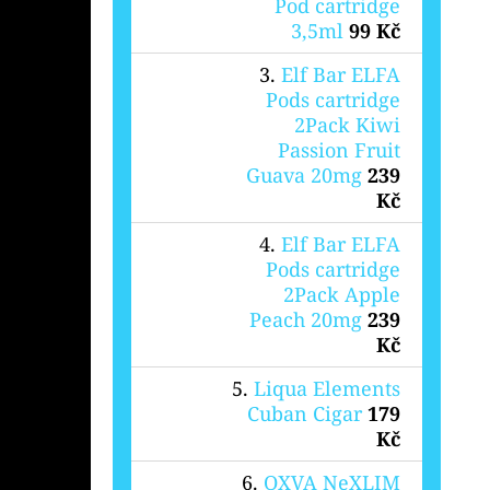
Pod cartridge
3,5ml
99 Kč
Elf Bar ELFA
Pods cartridge
2Pack Kiwi
Passion Fruit
Guava 20mg
239
Kč
Elf Bar ELFA
Pods cartridge
2Pack Apple
Peach 20mg
239
Kč
Liqua Elements
Cuban Cigar
179
Kč
OXVA NeXLIM