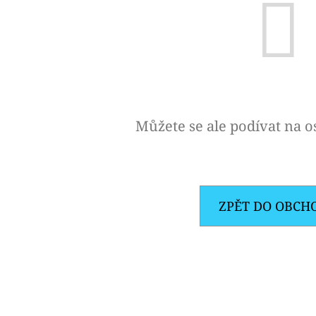
OXVA ONEO POD CARTRIDGE 3,5ML
ELF BAR ELFA 
2PACK KIWI PA
99 Kč
20MG
Původně:
109 Kč
239 Kč
Můžete se ale podívat na os
ZPĚT DO OBCH