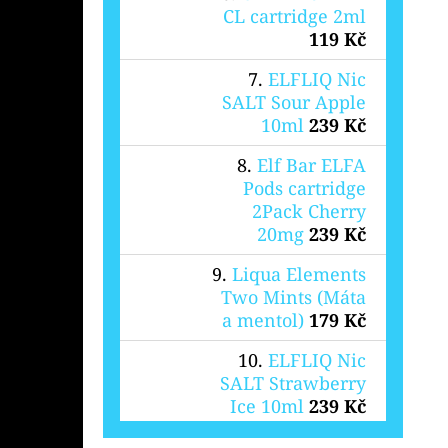
CL cartridge 2ml
119 Kč
ELFLIQ Nic
SALT Sour Apple
10ml
239 Kč
Elf Bar ELFA
Pods cartridge
2Pack Cherry
20mg
239 Kč
Liqua Elements
Two Mints (Máta
a mentol)
179 Kč
ELFLIQ Nic
SALT Strawberry
Ice 10ml
239 Kč