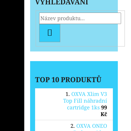
VYHLEDÁVÁNÍ
HLEDAT
TOP 10 PRODUKTŮ
OXVA Xlim V3
Top Fill náhradní
cartridge 1ks
99
Kč
OXVA ONEO