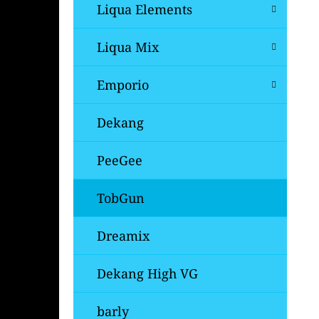
Í
Liqua Elements
P
A
Liqua Mix
OXVA XLIM V3 TOP FILL NÁHRADNÍ
CARTRIDGE 1KS
N
Emporio
99 Kč
E
Původně:
109 Kč
L
Dekang
PeeGee
TobGun
Dreamix
Dekang High VG
barly