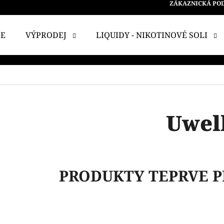
ZÁKAZNICKÁ PO
CE
VÝPRODEJ
LIQUIDY - NIKOTINOVÉ SOLI
 POTŘEBUJETE NAJÍT?
HLEDAT
Uwel
DOPORUČUJEME
PRODUKTY TEPRVE P