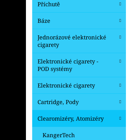
Í
Příchutě
P
A
Báze
OXVA ONEO POD CARTRIDGE 3,5ML
N
99 Kč
Jednorázové elektronické
Původně:
109 Kč
E
cigarety
L
Elektronické cigarety -
POD systémy
Elektronické cigarety
Cartridge, Pody
Clearomizéry, Atomizéry
KangerTech