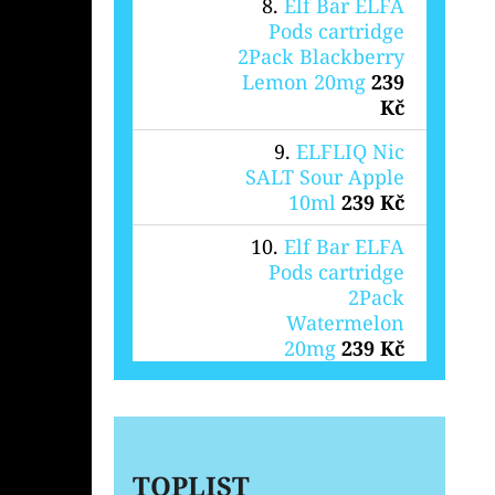
Elf Bar ELFA
Pods cartridge
2Pack Blackberry
Lemon 20mg
239
Kč
ELFLIQ Nic
SALT Sour Apple
10ml
239 Kč
Elf Bar ELFA
Pods cartridge
2Pack
Watermelon
20mg
239 Kč
TOPLIST