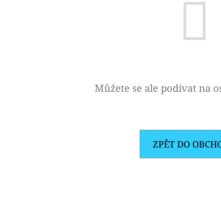
OXVA XLIM V3 TOP FILL NÁHRADNÍ
ELF BAR ELFA 
CARTRIDGE 1KS
2PACK KIWI PA
20MG
99 Kč
Původně:
109 Kč
239 Kč
Můžete se ale podívat na os
ZPĚT DO OBCH