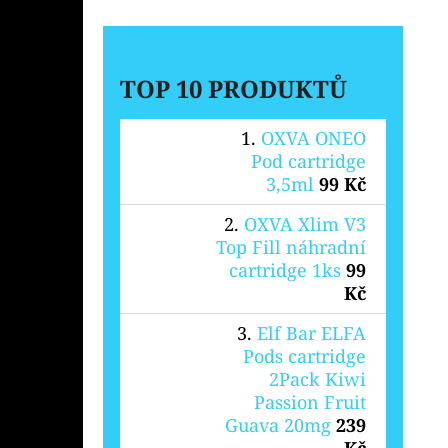
TOP 10 PRODUKTŮ
OXVA ONEO
Pod cartridge
3,5ml
99 Kč
OXVA Xlim V3
Top Fill náhradní
cartridge 1ks
99
Kč
Elf Bar ELFA
Pods cartridge
2Pack Kiwi
Passion Fruit
Guava 20mg
239
Kč