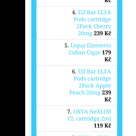
Elf Bar ELFA
Pods cartridge
2Pack Cherry
20mg
239 Kč
Liqua Elements
Cuban Cigar
179
Kč
Elf Bar ELFA
Pods cartridge
2Pack Apple
Peach 20mg
239
Kč
OXVA NeXLIM
CL cartridge 2ml
119 Kč