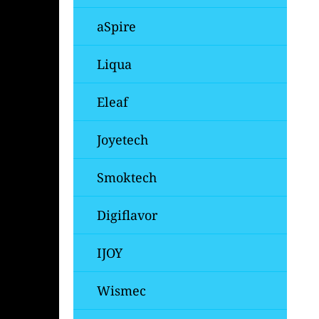
aSpire
Liqua
Eleaf
Joyetech
Smoktech
Digiflavor
IJOY
Wismec