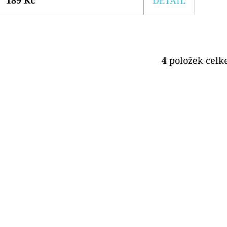
DETAIL
4
položek cel
O
V
L
Á
D
A
C
Í
P
R
V
K
Y