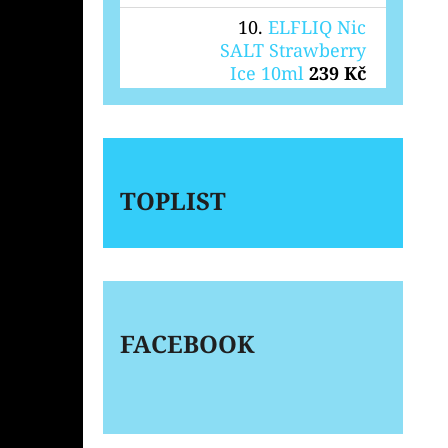
ELFLIQ Nic
SALT Strawberry
Ice 10ml
239 Kč
TOPLIST
FACEBOOK