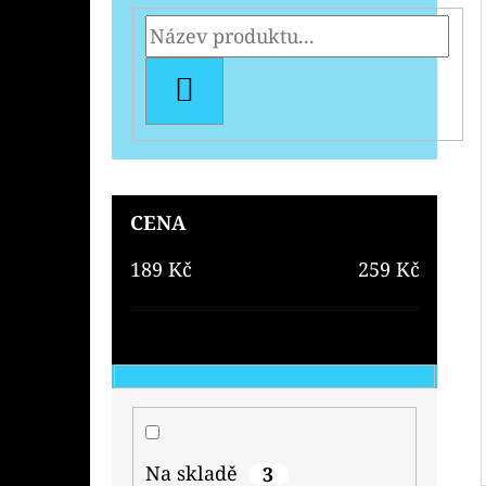
HLEDAT
CENA
189
Kč
259
Kč
Na skladě
3