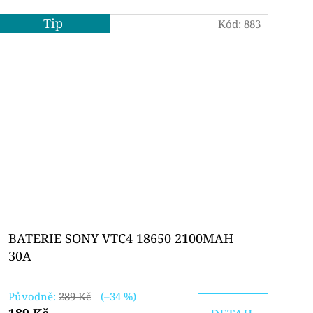
Tip
Kód:
883
BATERIE SONY VTC4 18650 2100MAH
30A
Původně:
289 Kč
(–34 %)
189 Kč