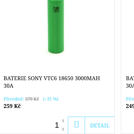
BATERIE SONY VTC6 18650 3000MAH
BA
30A
30
Původně:
379 Kč
(–31 %)
Pův
259 Kč
24
DO
DETAIL
KOŠÍKU