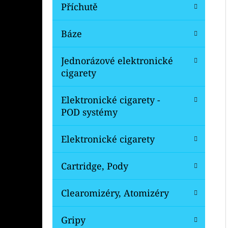
Í
Příchutě
P
A
Báze
OXVA XLIM V3 TOP FILL NÁHRADNÍ
CARTRIDGE 1KS
N
Jednorázové elektronické
99 Kč
E
Původně:
109 Kč
cigarety
L
Elektronické cigarety -
POD systémy
Elektronické cigarety
Cartridge, Pody
Clearomizéry, Atomizéry
Gripy