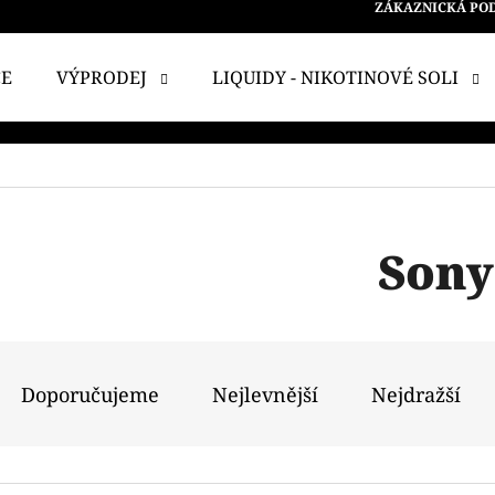
ZÁKAZNICKÁ PO
CE
VÝPRODEJ
LIQUIDY - NIKOTINOVÉ SOLI
 POTŘEBUJETE NAJÍT?
HLEDAT
Sony
DOPORUČUJEME
Ř
A
Doporučujeme
Nejlevnější
Nejdražší
Z
E