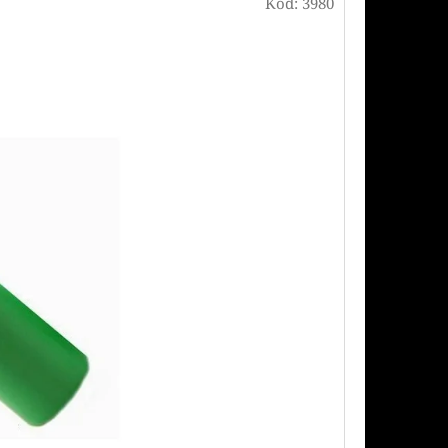
Následující
Kód:
3980
PODS CARTRIDGE
SSION FRUIT GUAVA