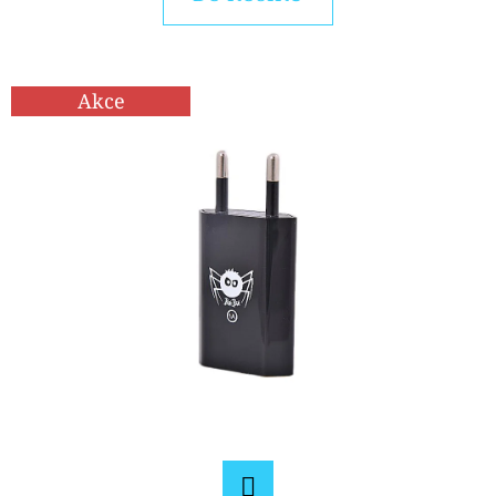
E
T
E
Akce
N
A
J
Í
T
?
HLEDAT