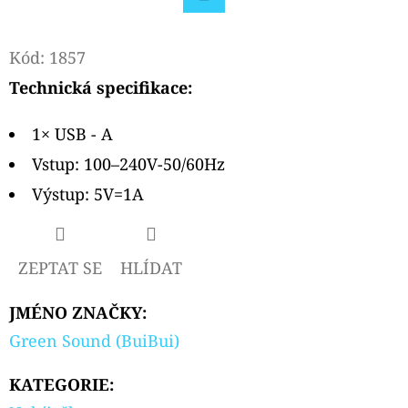
Facebook
D
Kód:
1857
O
P
Technická specifikace:
O
R
1× USB - A
U
Vstup: 100–240V-50/60Hz
Č
Výstup: 5V=1A
U
J
E
ZEPTAT SE
HLÍDAT
M
E
JMÉNO ZNAČKY
:
Green Sound (BuiBui)
ELF
KATEGORIE
:
BAR
ELFA