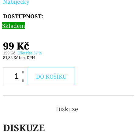
Nabíječky
PODS
CARTRIDGE
2PACK
DOSTUPNOST:
KIWI
PASSION
Skladem
FRUIT
GUAVA
20MG
99 Kč
239
159 Kč
Ušetříte 37 %
Kč
81,82 Kč bez DPH
DO KOŠÍKU
Diskuze
DISKUZE