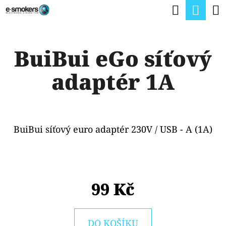
K
Hledat
Nák
Přejít
O
na
Zpět
Zpět
koší
Š
obsah
BuiBui eGo síťový
Í
C
K
adaptér 1A
O
P
O
T
BuiBui síťový euro adaptér 230V / USB - A (1A)
Ř
E
B
99 Kč
U
J
DO KOŠÍKU