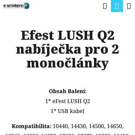
K
Hledat
Nák
Přejít
O
na
Zpět
Zpět
koší
Š
obsah
Efest LUSH Q2
Í
C
K
nabíječka pro 2
O
P
monočlánky
O
T
Ř
Obsah Balení:
E
1* eFest LUSH Q2
B
1* USB kabel
U
J
Kompatibilita:
10440, 14430, 14500, 14650,