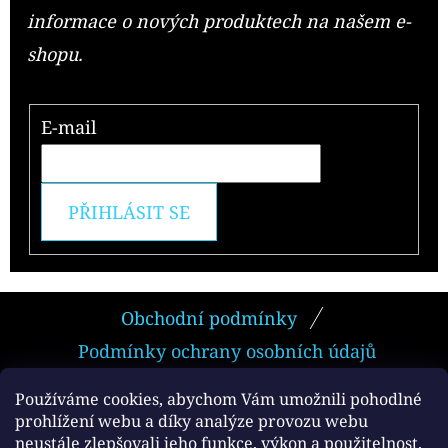
informace o nových produktech na našem e-
shopu.
E-mail
PŘIHLÁSIT SE
Z
Obchodní podmínky
Á
Podmínky ochrany osobních údajů
P
A
Používáme cookies, abychom Vám umožnili pohodlné
prohlížení webu a díky analýze provozu webu
T
neustále zlepšovali jeho funkce, výkon a použitelnost.