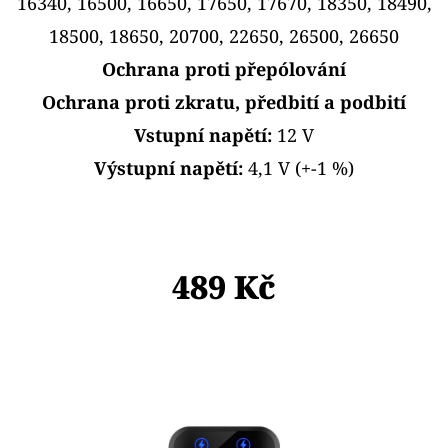
E
16340, 16500, 16650, 17650, 17670, 18350, 18490,
T
18500, 18650, 20700, 22650, 26500, 26650
E
Ochrana proti přepólování
N
Ochrana proti zkratu, předbití a podbití
A
Vstupní napětí:
12 V
J
Výstupní napětí:
4,1 V (+-1 %)
Í
T
?
489 Kč
HLEDAT