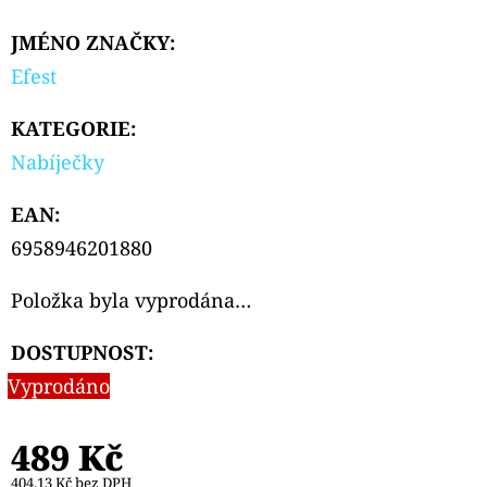
PODS
CARTRIDGE
JMÉNO ZNAČKY
:
2PACK
APPLE
Efest
PEACH
20MG
KATEGORIE
:
239
Kč
Nabíječky
EAN
:
6958946201880
Položka byla vyprodána…
DOSTUPNOST:
Vyprodáno
489 Kč
404,13 Kč bez DPH