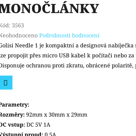
MONOČLÁNKY
Kód:
3563
Průměrné
Neohodnoceno
Podrobnosti hodnocení
hodnocení
Golisi Needle 1 je kompaktní a designová nabíječka 
produktu
lze propojit přes micro USB kabel k počítači nebo z
je
Disponuje ochranou proti zkratu, obrácené polaritě, p
0,0
z
Facebook
5
Parametry:
hvězdiček.
Rozměry:
92mm x 30mm x 29mm
DC vstup:
DC 5V 1A
Výstupní proud:
0,5A