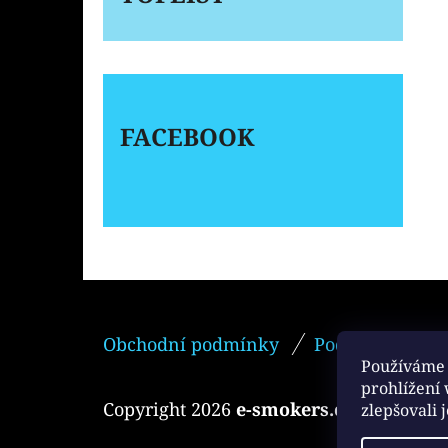
FACEBOOK
Z
Obchodní podmínky
Podmínky ochr
Á
Používáme 
P
prohlížení
Copyright 2026
e-smokers.cz
. Všechna 
zlepšovali 
A