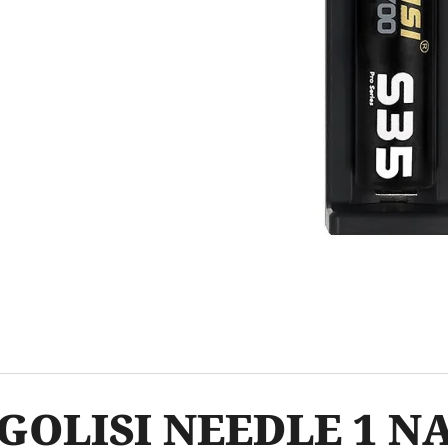
OXVA ONEO POD CARTRIDGE 3,5ML
ELF BAR ELFA 
2PACK APPLE P
99 Kč
Původně:
109 Kč
239 Kč
GOLISI NEEDLE 1 N