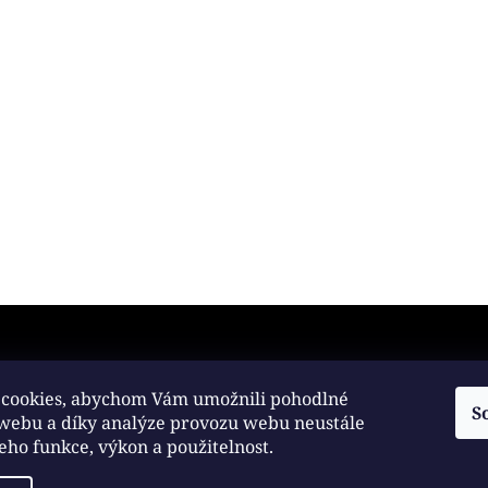
any osobních údajů
cookies, abychom Vám umožnili pohodlné
S
 webu a díky analýze provozu webu neustále
práva vyhrazena.
jeho funkce, výkon a použitelnost.