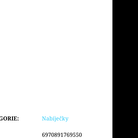
GORIE
:
Nabíječky
6970891769550