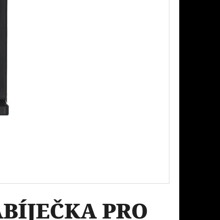
Následující
PODS CARTRIDGE
EACH 20MG
ABÍJEČKA PRO