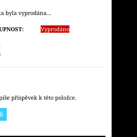
ka byla vyprodána…
UPNOST:
Vyprodáno
č
H
íše příspěvek k této položce.
Ř