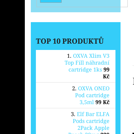
TOP 10 PRODUKTŮ
OXVA Xlim V3
Top Fill náhradní
cartridge 1ks
99
Kč
OXVA ONEO
Pod cartridge
3,5ml
99 Kč
Elf Bar ELFA
Pods cartridge
2Pack Apple