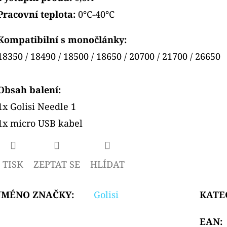
Pracovní teplota:
0°C-40°C
Kompatibilní s monočlánky:
18350 / 18490 / 18500 / 18650 / 20700 / 21700 / 26650
Obsah balení:
1x Golisi Needle 1
1x micro USB kabel
TISK
ZEPTAT SE
HLÍDAT
JMÉNO ZNAČKY
:
Golisi
KATE
EAN
: