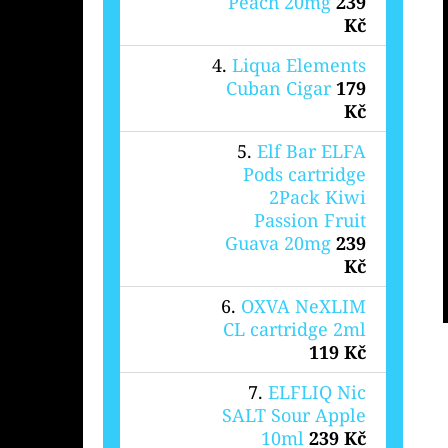
Peach 20mg
239
Kč
Liqua Elements
Cuban Cigar
179
Kč
Elf Bar ELFA
Pods cartridge
2Pack Kiwi
Passion Fruit
Guava 20mg
239
Kč
OXVA NeXLIM
CL cartridge 2ml
119 Kč
ELFLIQ Nic
SALT Sour Apple
10ml
239 Kč