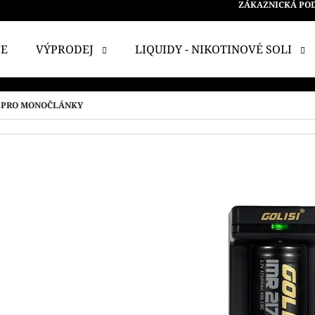
ZÁKAZNICKÁ PO
CE
VÝPRODEJ
LIQUIDY - NIKOTINOVÉ SOLI
 POTŘEBUJETE NAJÍT?
A PRO MONOČLÁNKY
HLEDAT
DOPORUČUJEME