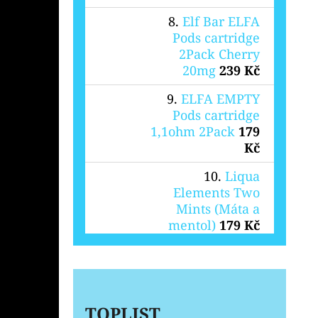
Elf Bar ELFA
Pods cartridge
2Pack Cherry
20mg
239 Kč
ELFA EMPTY
Pods cartridge
1,1ohm 2Pack
179
Kč
Liqua
Elements Two
Mints (Máta a
mentol)
179 Kč
TOPLIST