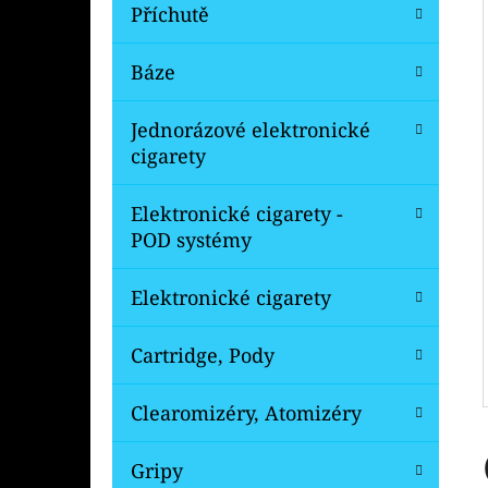
Í
Příchutě
P
A
Báze
OXVA XLIM V3 TOP FILL NÁHRADNÍ
CARTRIDGE 1KS
N
Jednorázové elektronické
99 Kč
E
Původně:
109 Kč
cigarety
L
Elektronické cigarety -
POD systémy
Elektronické cigarety
Cartridge, Pody
Clearomizéry, Atomizéry
Gripy