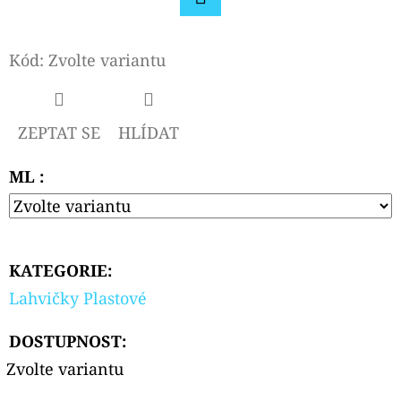
Facebook
D
Kód:
Zvolte variantu
O
P
O
R
ZEPTAT SE
HLÍDAT
U
ML :
Č
U
J
E
KATEGORIE
:
M
E
Lahvičky Plastové
DOSTUPNOST:
OXVA
Zvolte variantu
ONEO
POD