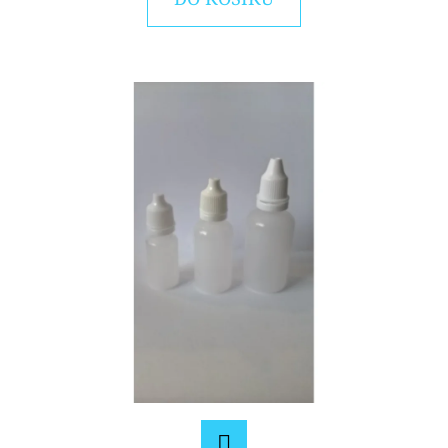
E
T
E
N
A
J
Í
T
?
HLEDAT