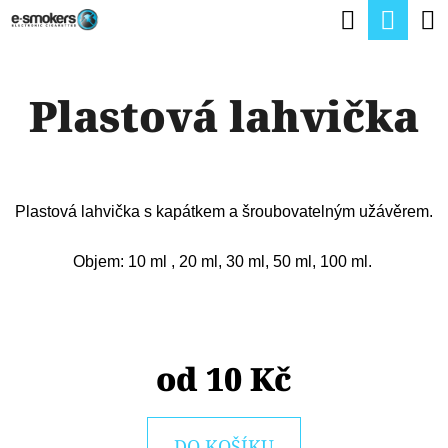
K
Hledat
Nák
Přejít
O
na
Zpět
Zpět
koší
Š
obsah
Plastová lahvička
Í
C
K
O
P
Plastová lahvička s kapátkem a šroubovatelným užávěrem.
O
T
Objem: 10 ml , 20 ml, 30 ml, 50 ml, 100 ml.
Ř
E
B
od
10 Kč
U
J
DO KOŠÍKU