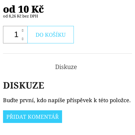
CARTRIDGE
od
10 Kč
3,5ML
od
8,26 Kč
bez DPH
99
Kč
Původně:
109
DO KOŠÍKU
Kč
Diskuze
DISKUZE
Buďte první, kdo napíše příspěvek k této položce.
PŘIDAT KOMENTÁŘ