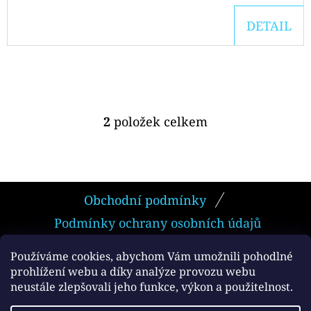
DETAIL
2
položek celkem
O
V
L
Á
Z
D
Obchodní podmínky
Á
A
Podmínky ochrany osobních údajů
P
C
Í
A
Používáme cookies, abychom Vám umožnili pohodlné
P
prohlížení webu a díky analýze provozu webu
T
neustále zlepšovali jeho funkce, výkon a použitelnost.
R
Facebook
Í
V
Vytvořil Shoptet