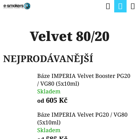
K
Hledat
Nák
Přejít
O
na
Zpět
Zpět
koší
Š
obsah
Velvet 80/20
Í
C
K
O
NEJPRODÁVANĚJŠÍ
P
O
Báze IMPERIA Velvet Booster PG20
T
/ VG80 (5x10ml)
Ř
Skladem
E
605 Kč
od
B
Báze IMPERIA Velvet PG20 / VG80
U
(5x10ml)
J
Skladem
585 Kč