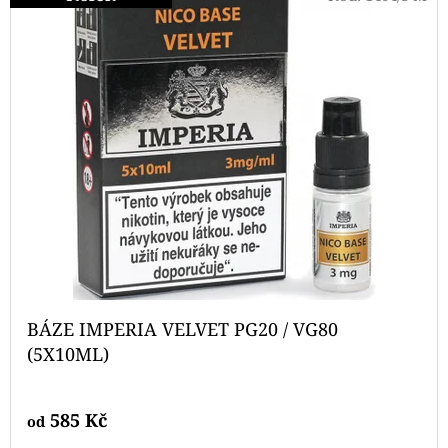
PODS
CARTRIDGE
2PACK
CHERRY
20MG
239
Kč
BÁZE IMPERIA VELVET PG20 / VG80
(5X10ML)
585 Kč
od