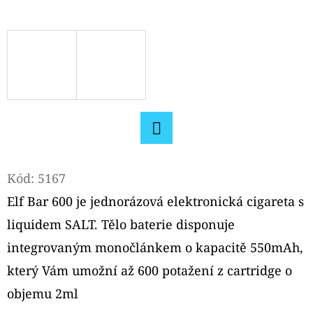
D
O
P
O
R
U
Č
Facebook
U
J
Kód:
5167
E
Elf Bar 600 je jednorázová elektronická cigareta s
M
liquidem SALT. Tělo baterie disponuje
E
integrovaným monočlánkem o kapacitě 550mAh,
který Vám umožní až 600 potažení z cartridge o
ELFLIQ
objemu 2ml
NIC
SALT