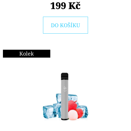
E
199 Kč
T
E
DO KOŠÍKU
N
A
J
Kolek
Í
T
?
HLEDAT