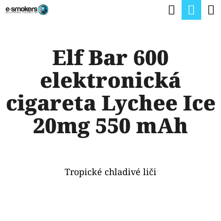
K
Hledat
Nák
Přejít
O
na
Zpět
Zpět
koší
Š
obsah
Elf Bar 600
Í
C
K
elektronická
O
P
cigareta Lychee Ice
O
20mg 550 mAh
T
Ř
E
Tropické chladivé liči
B
U
J