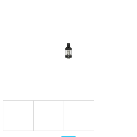
PODS
CARTRIDGE
2PACK
CHERRY
20MG
239
Kč