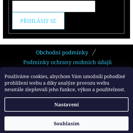
PŘIHLÁSIT SE
Z
Obchodní podmínky
Á
Podmínky ochrany osobních údajů
P
A
Používáme cookies, abychom Vám umožnili pohodlné
prohlížení webu a díky analýze provozu webu
T
neustále zlepšovali jeho funkce, výkon a použitelnost.
Facebook
Í
Vytvořil Shoptet
Nastavení
Copyright 2026
e-smokers.cz
. Všechna práva
vyhrazena.
Souhlasím