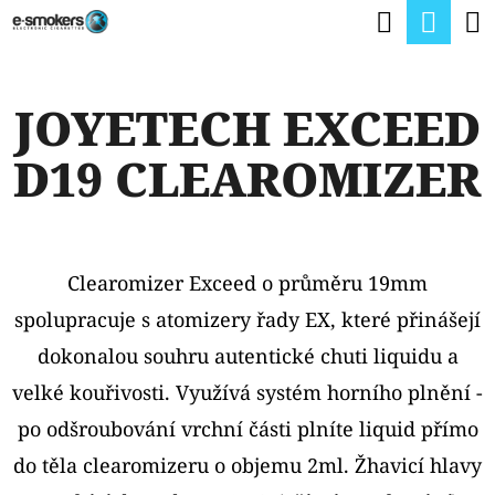
K
Hledat
Nák
Přejít
O
na
Zpět
Zpět
koší
Š
obsah
JOYETECH EXCEED
Í
C
K
D19 CLEAROMIZER
O
P
O
T
Clearomizer Exceed o průměru 19mm
Ř
spolupracuje s atomizery řady EX, které přinášejí
E
dokonalou souhru autentické chuti liquidu a
B
velké kouřivosti. Využívá systém horního plnění -
U
po odšroubování vrchní části plníte liquid přímo
J
do těla clearomizeru o objemu 2ml. Žhavicí hlavy