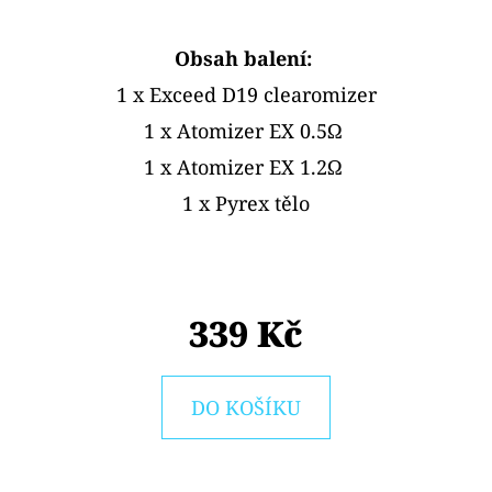
D
Obsah balení:
O
1 x Exceed D19 clearomizer
P
1 x Atomizer EX 0.5Ω
O
R
1 x Atomizer EX 1.2Ω
U
1 x Pyrex tělo
Č
U
J
E
339 Kč
M
E
DO KOŠÍKU
ELF
BAR
ELFA