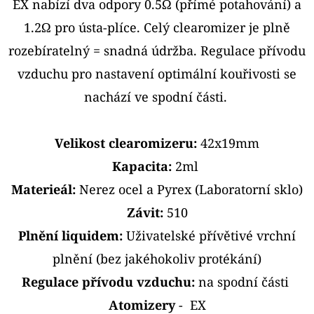
E
EX nabízí dva odpory 0.5Ω (přímé potahování) a
T
1.2Ω pro ústa-plíce. Celý clearomizer je plně
E
rozebíratelný = snadná údržba. Regulace přívodu
N
vzduchu pro nastavení optimální kouřivosti se
A
nachází ve spodní části.
J
Í
Velikost clearomizeru:
42x19mm
T
Kapacita:
2ml
?
Materieál:
Nerez ocel a Pyrex (Laboratorní sklo)
Závit:
510
Plnění liquidem:
Uživatelské přívětivé vrchní
plnění (bez jakéhokoliv protékání)
HLEDAT
Regulace přívodu vzduchu:
na spodní části
Atomizery
- EX