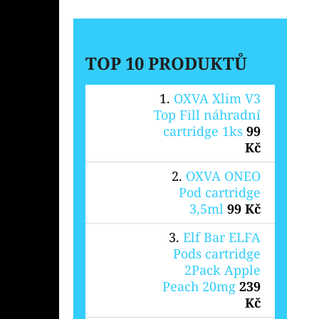
TOP 10 PRODUKTŮ
OXVA Xlim V3
Top Fill náhradní
cartridge 1ks
99
Kč
OXVA ONEO
Pod cartridge
3,5ml
99 Kč
Elf Bar ELFA
Pods cartridge
2Pack Apple
Peach 20mg
239
Kč