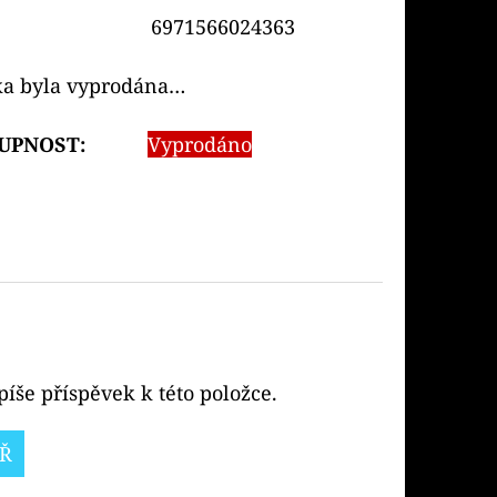
6971566024363
ka byla vyprodána…
UPNOST:
Vyprodáno
íše příspěvek k této položce.
Ř