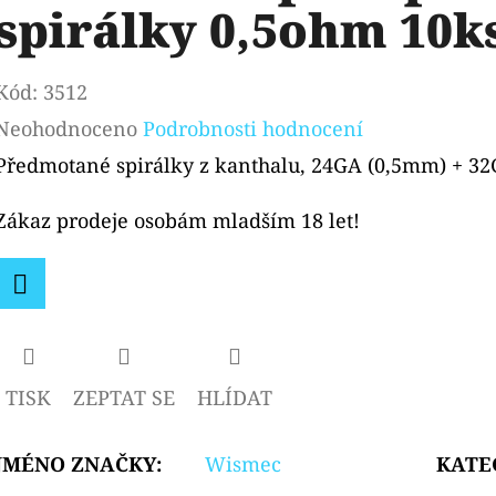
spirálky 0,5ohm 10k
Kód:
3512
Průměrné
Neohodnoceno
Podrobnosti hodnocení
hodnocení
Předmotané spirálky z kanthalu, 24GA (0,5mm) + 32G
produktu
Zákaz prodeje osobám mladším 18 let!
je
0,0
z
Facebook
5
hvězdiček.
TISK
ZEPTAT SE
HLÍDAT
JMÉNO ZNAČKY
:
Wismec
KATE