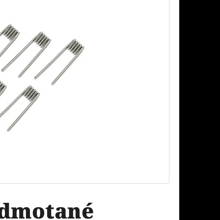
Následující
PODS CARTRIDGE
EACH 20MG
edmotané