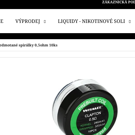
ZÁKAZNICKÁ PO
CE
VÝPRODEJ
LIQUIDY - NIKOTINOVÉ SOLI
 POTŘEBUJETE NAJÍT?
edmotané spirálky 0,5ohm 10ks
HLEDAT
DOPORUČUJEME