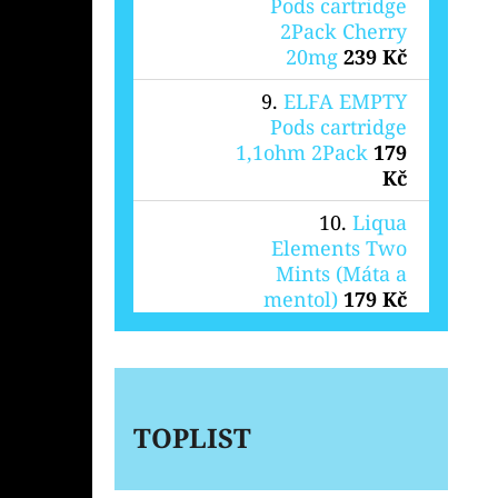
Pods cartridge
2Pack Cherry
20mg
239 Kč
ELFA EMPTY
Pods cartridge
1,1ohm 2Pack
179
Kč
Liqua
Elements Two
Mints (Máta a
mentol)
179 Kč
TOPLIST