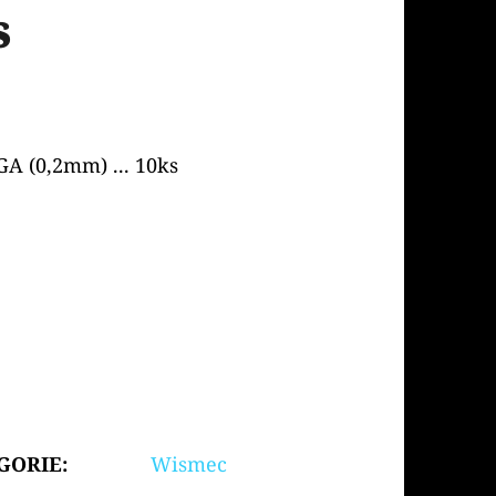
s
A (0,2mm) ... 10ks
GORIE
:
Wismec