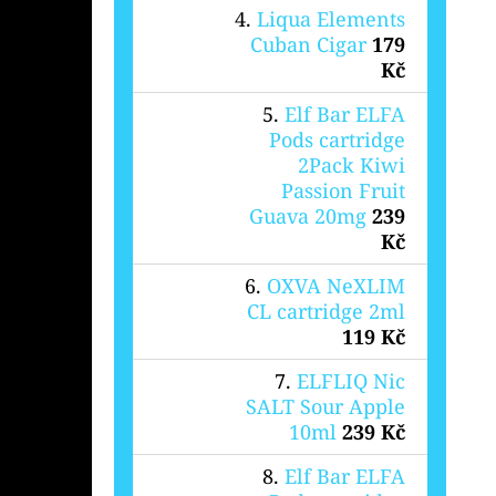
Liqua Elements
Cuban Cigar
179
Kč
Elf Bar ELFA
Pods cartridge
2Pack Kiwi
Passion Fruit
Guava 20mg
239
Kč
OXVA NeXLIM
CL cartridge 2ml
119 Kč
ELFLIQ Nic
SALT Sour Apple
10ml
239 Kč
Elf Bar ELFA