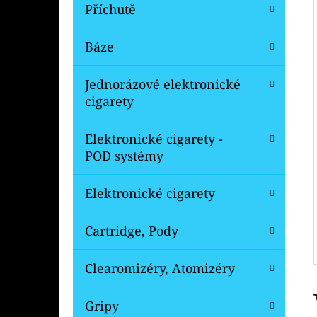
Í
Příchutě
P
A
Báze
OXVA XLIM V3 TOP FILL NÁHRADNÍ
CARTRIDGE 1KS
N
Jednorázové elektronické
99 Kč
E
Původně:
109 Kč
cigarety
L
Elektronické cigarety -
POD systémy
Elektronické cigarety
Cartridge, Pody
Clearomizéry, Atomizéry
Gripy