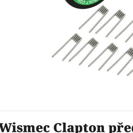
OXVA ONEO POD CARTRIDGE 3,5ML
ELF BAR ELFA 
2PACK APPLE P
99 Kč
Původně:
109 Kč
239 Kč
Wismec Clapton př