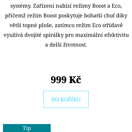
E
systémy. Zařízení nabízí režimy Boost a Eco,
T
přičemž režim Boost poskytuje bohatší chuť díky
E
větší topné ploše, zatímco režim Eco střídavě
N
využívá dvojité spirálky pro maximální efektivitu
A
a delší životnost.
J
Í
T
999 Kč
?
DO KOŠÍKU
HLEDAT
Tip