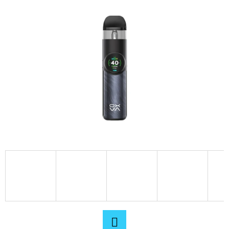
D
O
P
O
R
U
Č
U
J
E
M
E
OXVA
XLIM
V3