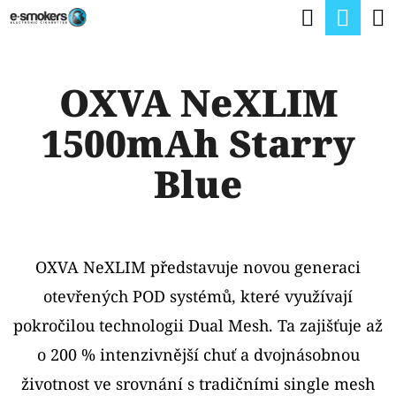
K
Hledat
Nák
Přejít
O
na
Zpět
Zpět
koší
Š
obsah
OXVA NeXLIM
Í
C
K
1500mAh Starry
O
P
Blue
O
T
Ř
OXVA NeXLIM představuje novou generaci
E
otevřených POD systémů, které využívají
B
pokročilou technologii Dual Mesh. Ta zajišťuje až
U
o 200 % intenzivnější chuť a dvojnásobnou
J
životnost ve srovnání s tradičními single mesh