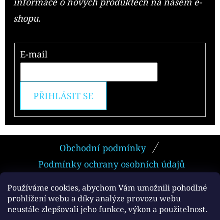
informace o nových produktech na našem e-
shopu.
E-mail
PŘIHLÁSIT SE
Z
Obchodní podmínky
Á
Podmínky ochrany osobních údajů
P
A
Používáme cookies, abychom Vám umožnili pohodlné
prohlížení webu a díky analýze provozu webu
T
neustále zlepšovali jeho funkce, výkon a použitelnost.
Facebook