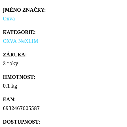
JMÉNO ZNAČKY
:
Oxva
KATEGORIE
:
OXVA NeXLIM
ZÁRUKA
:
2 roky
HMOTNOST
:
0.1 kg
EAN
:
6932467605587
DOSTUPNOST: