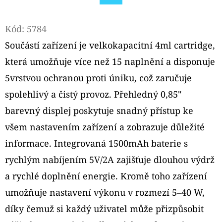
TOP
Facebook
FILL
NÁHRADNÍ
Kód:
5784
CARTRIDGE
1KS
Součástí zařízení je velkokapacitní 4ml cartridge,
99
která umožňuje více než 15 naplnění a disponuje
Kč
Původně:
5vrstvou ochranou proti úniku, což zaručuje
109
Kč
spolehlivý a čistý provoz. Přehledný 0,85"
barevný displej poskytuje snadný přístup ke
všem nastavením zařízení a zobrazuje důležité
informace. Integrovaná 1500mAh baterie s
rychlým nabíjením 5V/2A zajišťuje dlouhou výdrž
a rychlé doplnění energie. Kromě toho zařízení
umožňuje nastavení výkonu v rozmezí 5–40 W,
díky čemuž si každý uživatel může přizpůsobit