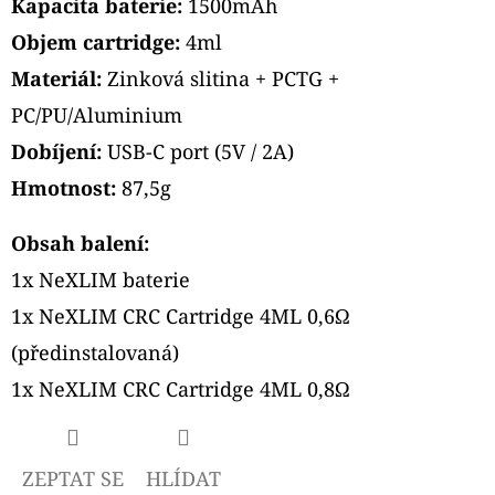
Kapacita baterie:
1500mAh
Objem cartridge:
4ml
Materiál:
Zinková slitina + PCTG +
PC/PU/Aluminium
Dobíjení:
USB-C port (5V / 2A)
Hmotnost:
87,5g
Obsah balení:
1x NeXLIM baterie
1x NeXLIM CRC Cartridge 4ML 0,6Ω
(předinstalovaná)
1x NeXLIM CRC Cartridge 4ML 0,8Ω
ZEPTAT SE
HLÍDAT