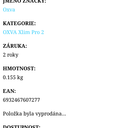
JMÉNO ZNAČKY
:
Oxva
KATEGORIE
:
OXVA Xlim Pro 2
ZÁRUKA
:
2 roky
HMOTNOST
:
0.155 kg
EAN
:
6932467607277
Položka byla vyprodána…
DOSTUPNOST: