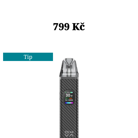
D
O
799 Kč
P
O
R
U
Tip
Č
U
J
E
M
E
OXVA
ONEO
POD