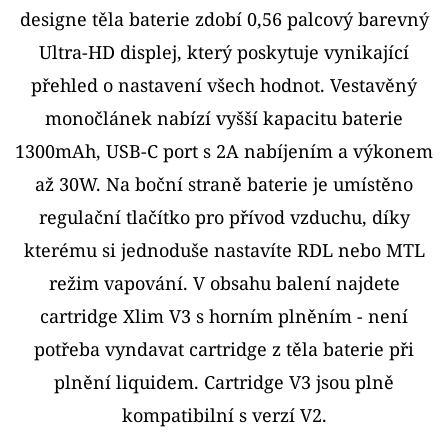
E
designe těla baterie zdobí 0,56 palcový barevný
T
Ultra-HD displej, který poskytuje vynikající
E
přehled o nastavení všech hodnot. Vestavěný
N
monočlánek nabízí vyšší kapacitu baterie
A
1300mAh, USB-C port s 2A nabíjením a výkonem
J
až 30W. Na boční straně baterie je umístěno
Í
regulační tlačítko pro přívod vzduchu, díky
T
kterému si jednoduše nastavíte RDL nebo MTL
?
režim vapování. V obsahu balení najdete
cartridge Xlim V3 s horním plněním - není
potřeba vyndavat cartridge z těla baterie při
plnění liquidem. Cartridge V3 jsou plně
HLEDAT
kompatibilní s verzí V2.