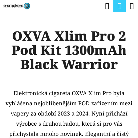
K
Hledat
Nák
Přejít
O
na
Zpět
Zpět
koší
Š
obsah
OXVA Xlim Pro 2
Í
C
K
Pod Kit 1300mAh
O
P
Black Warrior
O
T
Ř
Elektronická cigareta OXVA Xlim Pro byla
E
vyhlášena nejoblíbenějším POD zařízením mezi
B
vapery za období 2023 a 2024. Nyní přichází
U
výrobce s druhou řadou, která si pro Vás
J
přichystala mnoho novinek. Elegantní a čistý