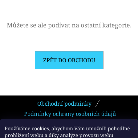
E
T
E
Můžete se ale podívat na ostatní kategorie.
N
A
J
ZPĚT DO OBCHODU
Í
T
?
Z
Obchodní podmínky
Á
Podmínky ochrany osobních údajů
P
HLEDAT
A
Používáme cookies, abychom Vám umožnili pohodlné
prohlížení webu a díky analýze provozu webu