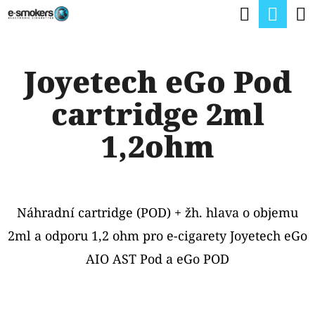
K
Hledat
Nák
Přejít
O
na
Zpět
Zpět
koší
Š
obsah
Joyetech eGo Pod
Í
C
K
cartridge 2ml
O
P
1,2ohm
O
T
Ř
Náhradní cartridge (POD) + žh. hlava o objemu
E
2ml a odporu 1,2 ohm pro e-cigarety Joyetech eGo
B
AIO AST Pod a eGo POD
U
J