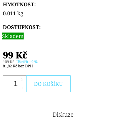
CIGAR
HMOTNOST
:
179
0.011 kg
Kč
DOSTUPNOST:
Skladem
99 Kč
109 Kč
Ušetříte 9 %
81,82 Kč bez DPH
DO KOŠÍKU
Diskuze