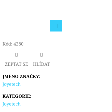
D
O
P
O
Facebook
R
U
Kód:
4280
Č
U
J
ZEPTAT SE
HLÍDAT
E
M
JMÉNO ZNAČKY
:
E
Joyetech
KATEGORIE
:
LIQUA
Joyetech
ELEMENTS
CUBAN