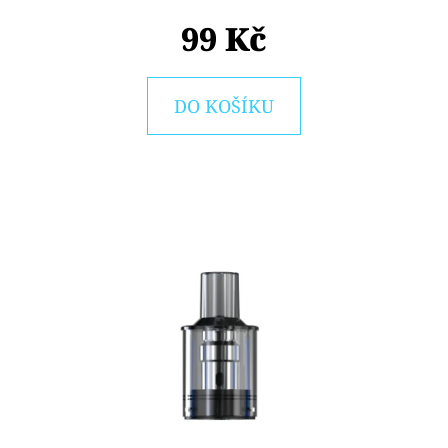
E
99 Kč
T
E
N
DO KOŠÍKU
A
J
Í
T
?
HLEDAT