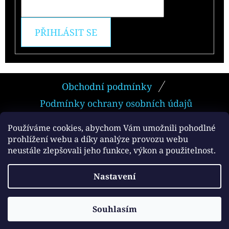
PŘIHLÁSIT SE
Z
Obchodní podmínky
Á
Podmínky ochrany osobních údajů
P
A
Používáme cookies, abychom Vám umožnili pohodlné
prohlížení webu a díky analýze provozu webu
T
neustále zlepšovali jeho funkce, výkon a použitelnost.
Facebook
Í
Vytvořil Shoptet
Nastavení
Copyright 2026
e-smokers.cz
. Všechna práva
vyhrazena.
Souhlasím
Používáme
ověření věku Adulto