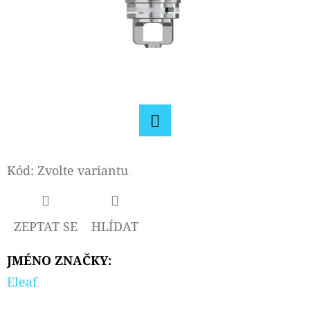
D
O
P
O
R
U
Č
Facebook
U
Kód:
Zvolte variantu
J
E
M
ZEPTAT SE
HLÍDAT
E
JMÉNO ZNAČKY
:
ELF
Eleaf
BAR
ELFA