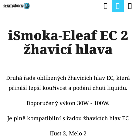
K
Hledat
Nák
Přejít
O
na
Zpět
Zpět
koší
Š
obsah
iSmoka-Eleaf EC 2
Í
C
K
žhavicí hlava
O
P
O
T
Druhá řada oblíbených žhavicích hlav EC, která
Ř
přináší lepší kouřivost a podání chuti liquidu.
E
Doporučený výkon 30W - 100W.
B
U
Je plně kompatibilní s řadou žhavicích hlav EC
J
IJust 2, Melo 2