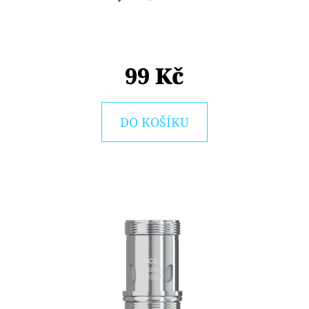
E
T
E
N
99 Kč
A
J
DO KOŠÍKU
Í
T
?
HLEDAT