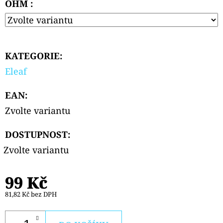
OHM :
PODS
CARTRIDGE
2PACK
CHERRY
20MG
239
KATEGORIE
:
Kč
Eleaf
EAN
:
Zvolte variantu
DOSTUPNOST:
Zvolte variantu
99 Kč
81,82 Kč bez DPH