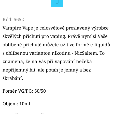
D
Facebook
O
Kód:
5652
P
Vampire Vape je celosvětově proslavený výrobce
O
skvělých příchutí pro vaping. Právě nyní si Vaše
R
U
oblíbené příchutě můžete užít ve formě e-liquidů
Č
s oblíbenou variantou nikotinu - NicSaltem. To
U
znamená, že na Vás při vapování nečeká
J
nepříjemný hit, ale potah je jemný a bez
E
M
škrábání.
E
Poměr VG/PG: 50/50
ELFLIQ
Objem: 10ml
NIC
SALT