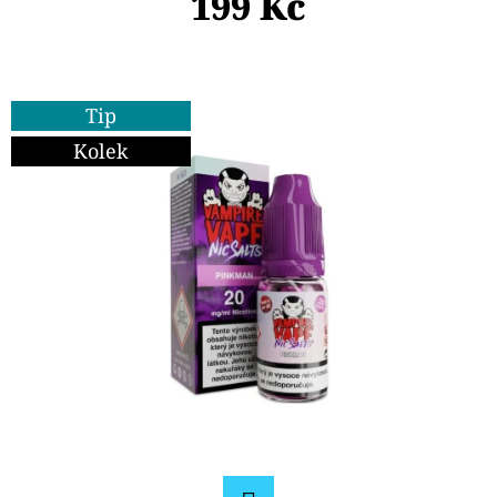
199 Kč
E
T
E
N
Tip
A
Kolek
J
Í
T
?
HLEDAT