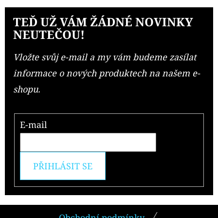
TEĎ UŽ VÁM ŽÁDNÉ NOVINKY
NEUTEČOU!
Vložte svůj e-mail a my vám budeme zasílat
informace o nových produktech na našem e-
shopu.
E-mail
PŘIHLÁSIT SE
Z
Obchodní podmínky