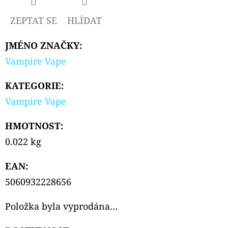
SOUR
APPLE
ZEPTAT SE
HLÍDAT
10ML
239
JMÉNO ZNAČKY
:
Kč
Vampire Vape
KATEGORIE
:
Vampire Vape
HMOTNOST
:
0.022 kg
EAN
:
5060932228656
Položka byla vyprodána…