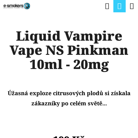
K
Hledat
Nák
Přejít
O
na
Zpět
Zpět
koší
Š
obsah
Liquid Vampire
Í
C
K
Vape NS Pinkman
O
P
10ml - 20mg
O
T
Ř
Úžasná exploze citrusových plodů si získala
E
zákazníky po celém světě...
B
U
J