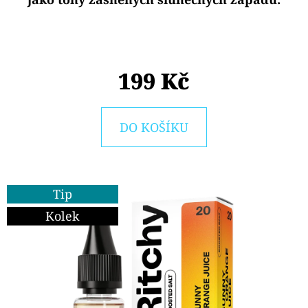
E
T
E
N
199 Kč
A
J
DO KOŠÍKU
Í
T
?
Tip
Kolek
HLEDAT