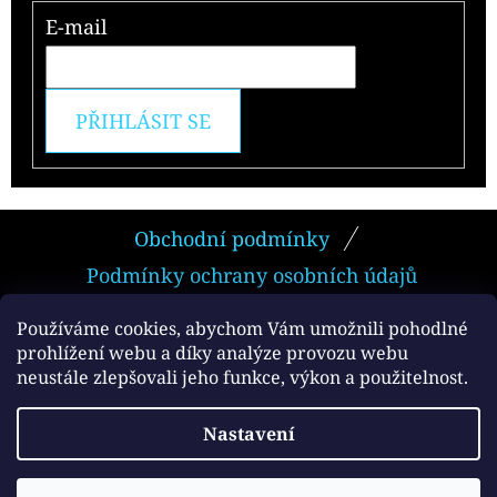
E-mail
PŘIHLÁSIT SE
Z
Obchodní podmínky
Á
Podmínky ochrany osobních údajů
P
A
Používáme cookies, abychom Vám umožnili pohodlné
prohlížení webu a díky analýze provozu webu
T
neustále zlepšovali jeho funkce, výkon a použitelnost.
Facebook
Í
Vytvořil Shoptet
Nastavení
Copyright 2026
e-smokers.cz
. Všechna práva
vyhrazena.