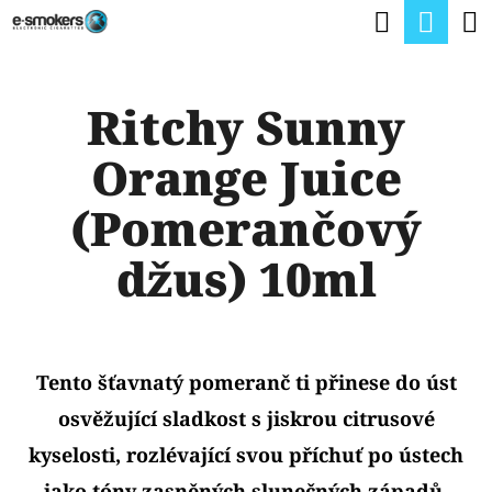
K
Hledat
Nák
Přejít
O
na
Zpět
Zpět
koší
Š
obsah
Ritchy Sunny
Í
C
K
Orange Juice
O
P
(Pomerančový
O
džus) 10ml
T
Ř
E
Tento šťavnatý pomeranč ti přinese do úst
B
osvěžující sladkost s jiskrou citrusové
U
kyselosti, rozlévající svou příchuť po ústech
J
jako tóny zasněných slunečných západů.