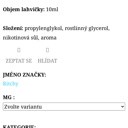
Objem lahvičky:
10ml
Složení:
propylenglykol, rostlinný glycerol,
nikotinová sůl, aroma
ZEPTAT SE
HLÍDAT
JMÉNO ZNAČKY
:
Ritchy
MG :
KATEGORIE
: