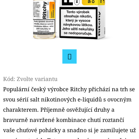
D
O
P
O
R
U
Č
Facebook
U
J
Kód:
Zvolte variantu
E
Populární český výrobce Ritchy přichází na trh se
M
svou sérií salt nikotinových e-liquidů s ovocným
E
charakterem. Příjemně osvěžující druhy a
bravurně navržené kombinace chutí roztančí
ELFLIQ
vaše chuťové pohárky a snadno si je zamilujete už
NIC
SALT