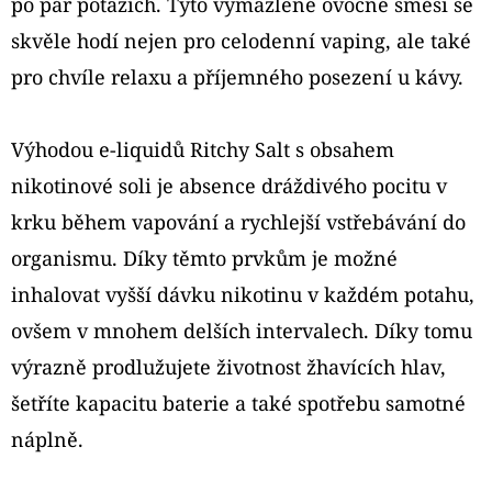
po pár potazích. Tyto vymazlené ovocné směsi se
SOUR
APPLE
skvěle hodí nejen pro celodenní vaping, ale také
10ML
pro chvíle relaxu a příjemného posezení u kávy.
239
Kč
Výhodou e-liquidů Ritchy Salt s obsahem
nikotinové soli je absence dráždivého pocitu v
krku během vapování a rychlejší vstřebávání do
organismu. Díky těmto prvkům je možné
inhalovat vyšší dávku nikotinu v každém potahu,
ovšem v mnohem delších intervalech. Díky tomu
výrazně prodlužujete životnost žhavících hlav,
šetříte kapacitu baterie a také spotřebu samotné
náplně.