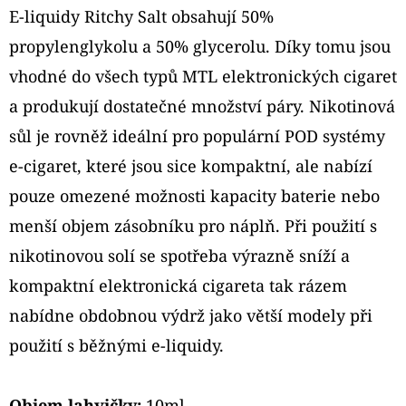
E-liquidy Ritchy Salt obsahují
50%
propylenglykolu a 50% glycerolu
. Díky tomu jsou
vhodné do všech typů MTL elektronických cigaret
a produkují dostatečné množství páry. Nikotinová
sůl je rovněž ideální pro populární POD systémy
e-cigaret, které jsou sice kompaktní, ale nabízí
pouze omezené možnosti kapacity baterie nebo
menší objem zásobníku pro náplň. Při použití s
nikotinovou solí se
spotřeba výrazně sníží
a
kompaktní elektronická cigareta tak rázem
nabídne obdobnou výdrž jako větší modely při
použití s běžnými e-liquidy.
Objem lahvičky:
10ml