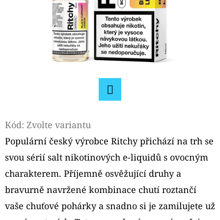
D
O
P
O
R
U
Č
Facebook
U
J
Kód:
Zvolte variantu
E
Populární český výrobce Ritchy přichází na trh se
M
svou sérií salt nikotinových e-liquidů s ovocným
E
charakterem. Příjemně osvěžující druhy a
bravurně navržené kombinace chutí roztančí
ELFA
vaše chuťové pohárky a snadno si je zamilujete už
EMPTY
PODS