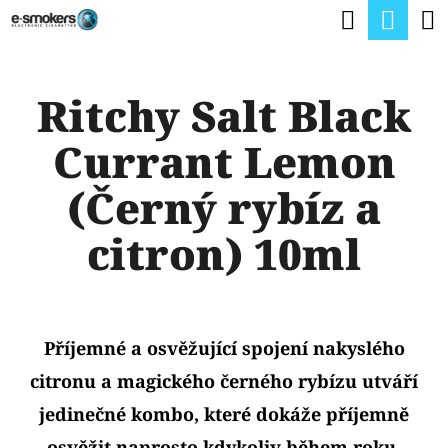
K
Hledat
Nák
Přejít
O
na
Zpět
Zpět
koší
Š
obsah
Ritchy Salt Black
Í
C
K
Currant Lemon
O
P
(Černý rybíz a
O
citron) 10ml
T
Ř
E
Příjemné a osvěžující spojení nakyslého
B
citronu a magického černého rybízu utváří
U
jedinečné kombo, které dokáže příjemně
J
osvěžit naprosto kdykoliv během roku.