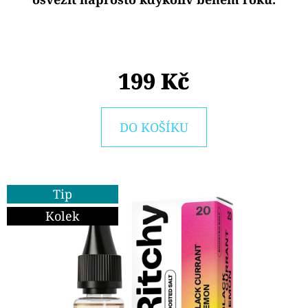
E
T
E
N
199 Kč
A
J
DO KOŠÍKU
Í
T
?
Tip
Kolek
HLEDAT