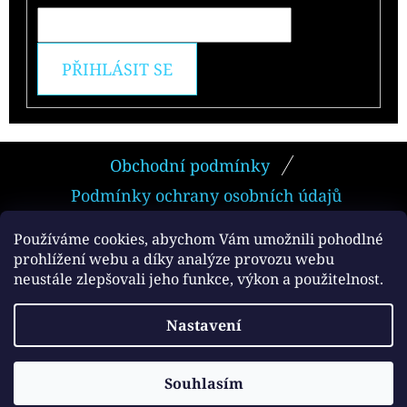
PŘIHLÁSIT SE
Z
Obchodní podmínky
Á
Podmínky ochrany osobních údajů
P
A
Používáme cookies, abychom Vám umožnili pohodlné
prohlížení webu a díky analýze provozu webu
T
neustále zlepšovali jeho funkce, výkon a použitelnost.
Facebook
Í
Vytvořil Shoptet
Nastavení
Copyright 2026
e-smokers.cz
. Všechna práva
vyhrazena.
Souhlasím