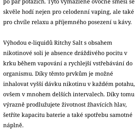
po pár potazích. Tyto vymazlené ovocné směsi se
CARTRIDGE
1,1OHM
skvěle hodí nejen pro celodenní vaping, ale také
2PACK
pro chvíle relaxu a příjemného posezení u kávy.
179
Kč
Výhodou e-liquidů Ritchy Salt s obsahem
nikotinové soli je absence dráždivého pocitu v
krku během vapování a rychlejší vstřebávání do
organismu. Díky těmto prvkům je možné
inhalovat vyšší dávku nikotinu v každém potahu,
ovšem v mnohem delších intervalech. Díky tomu
výrazně prodlužujete životnost žhavících hlav,
šetříte kapacitu baterie a také spotřebu samotné
náplně.