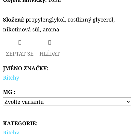
Složení:
propylenglykol, rostlinný glycerol,
nikotinová sůl, aroma
ZEPTAT SE
HLÍDAT
JMÉNO ZNAČKY
:
Ritchy
MG :
KATEGORIE
:
Ritchy