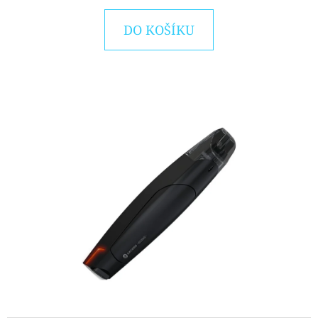
D
DO KOŠÍKU
O
P
O
R
U
Č
U
J
E
M
E
OXVA
NEXLIM
CL