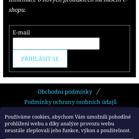
shopu.
E-mail
PŘIHLÁSIT SE
Z
Obchodní podmínky
Á
Podmínky ochrany osobních údajů
P
A
Používáme cookies, abychom Vám umožnili pohodlné
prohlížení webu a díky analýze provozu webu
T
neustále zlepšovali jeho funkce, výkon a použitelnost.
Facebook