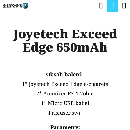
K
Hledat
Nák
Přejít
O
na
Zpět
Zpět
koší
Š
obsah
Joyetech Exceed
Í
C
K
Edge 650mAh
O
P
O
T
Obsah balení:
Ř
1* Joyetech Exceed Edge e-cigareta
E
2* Atomizer EX 1.2ohm
B
1* Micro USB kabel
U
Příslušenství
J
Parametry: