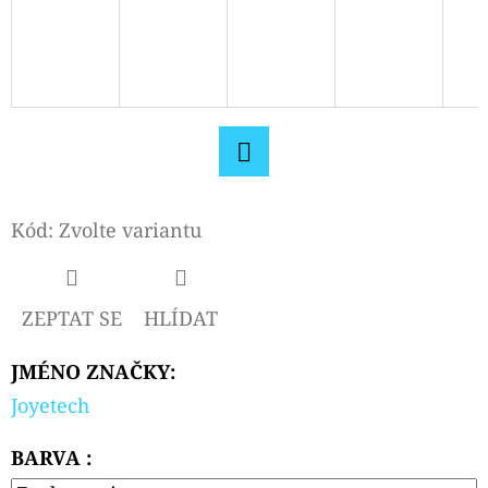
CARTRIDGE
2ML
119
Kč
Původně:
129
Kč
Facebook
Kód:
Zvolte variantu
ZEPTAT SE
HLÍDAT
JMÉNO ZNAČKY
:
Joyetech
BARVA :