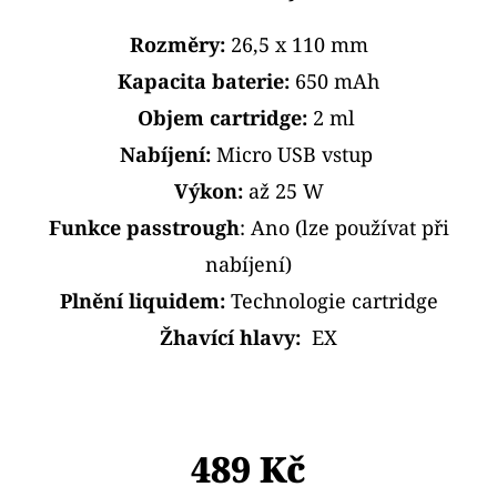
E
T
Rozměry:
26,5 x 110 mm
E
Kapacita baterie:
650 mAh
N
Objem cartridge:
2 ml
A
Nabíjení:
Micro USB vstup
J
Výkon:
až 25 W
Í
Funkce passtrough
: Ano (lze používat při
T
nabíjení)
?
Plnění liquidem:
Technologie cartridge
Žhavící hlavy:
EX
HLEDAT
489 Kč