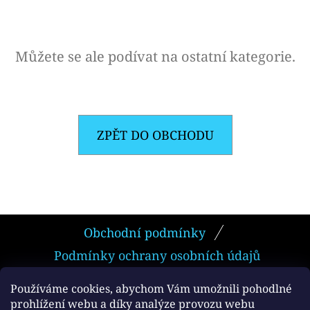
E
T
E
Můžete se ale podívat na ostatní kategorie.
N
A
J
ZPĚT DO OBCHODU
Í
T
?
Z
Obchodní podmínky
Á
Podmínky ochrany osobních údajů
P
HLEDAT
A
Používáme cookies, abychom Vám umožnili pohodlné
prohlížení webu a díky analýze provozu webu