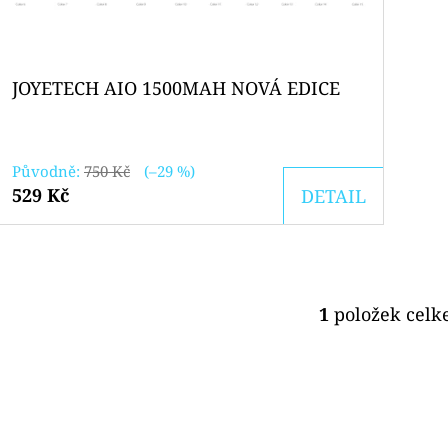
O
K
D
T
U
Ů
JOYETECH AIO 1500MAH NOVÁ EDICE
K
T
Ů
Původně:
750 Kč
(–29 %)
529 Kč
DETAIL
1
položek cel
O
V
L
Á
D