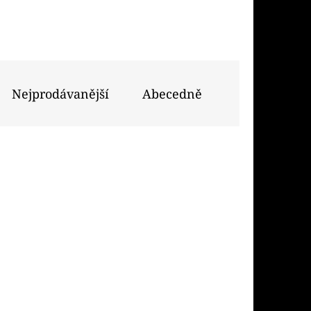
Následující
PODS CARTRIDGE
EACH 20MG
Nejprodávanější
Abecedně