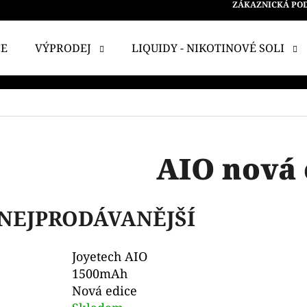
ZÁKAZNICKÁ PO
CE
VÝPRODEJ
LIQUIDY - NIKOTINOVÉ SOLI
 POTŘEBUJETE NAJÍT?
HLEDAT
AIO nová 
DOPORUČUJEME
NEJPRODÁVANĚJŠÍ
Joyetech AIO
1500mAh
Nová edice