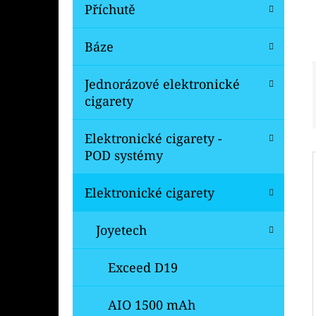
Í
Příchutě
P
A
Báze
OXVA XLIM V3 TOP FILL NÁHRADNÍ
CARTRIDGE 1KS
N
Jednorázové elektronické
99 Kč
E
Původně:
109 Kč
cigarety
L
Elektronické cigarety -
POD systémy
Elektronické cigarety
Joyetech
Exceed D19
AIO 1500 mAh