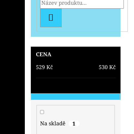
HLEDAT
CENA
529
Kč
530
Kč
Na skladě
1